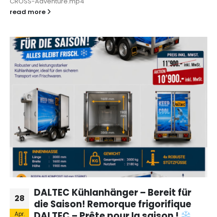
CROSS-Adventure.mp4
read more
DALTEC Kühlanhänger – Bereit für
28
die Saison! Remorque frigorifique
DALTEC – Prête pour la saison !
Apr.