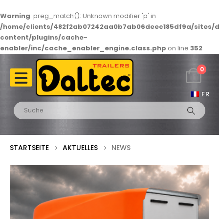
Warning
: preg_match(): Unknown modifier 'p' in
/home/clients/482f2ab07242aa0b7ab06deec185df9a/sites/d
content/plugins/cache-
enabler/inc/cache_enabler_engine.class.php
on line
352
0
FR
STARTSEITE
AKTUELLES
NEWS