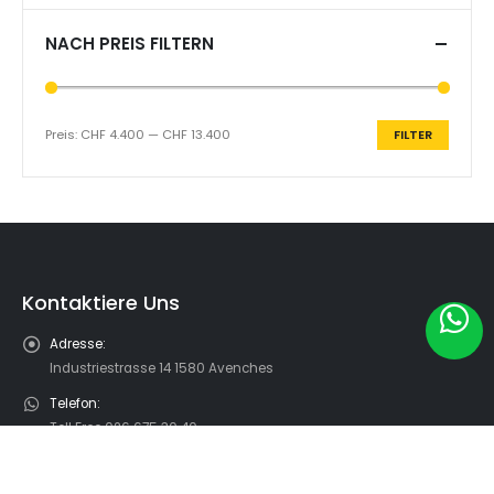
NACH PREIS FILTERN
Preis:
CHF 4.400
—
CHF 13.400
FILTER
Min.
Max.
Preis
Preis
Kontaktiere Uns
Adresse:
Industriestrasse 14 1580 Avenches
Telefon:
Toll Free 026 675 30 40
Email:
daltec@daltec.ch