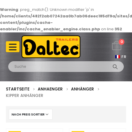
Warning
: preg_match(): Unknown modifier 'p' in
/home/clients/482f2ab07242aa0b7ab06deec185df9a/sites/d
content/plugins/cache-
enabler/inc/cache_enabler_engine.class.php
on line
352
0
FR
STARTSEITE
ANHAENGER
ANHÄNGER
KIPPER ANHÄNGER