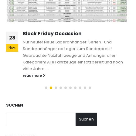
Black Friday Occassion
28
Nur heute! Neue Lageranhänger. Serien- und
Nov.
Sonderanhänger ab Lager zum Sonderpreis!
Gebrauchte Nutzfahrzeuge und Anhänger aller
Kategorien! Alle Fahrzeuge einsatzbereit und noch
viele Jahre...
read more
SUCHEN
Suchen