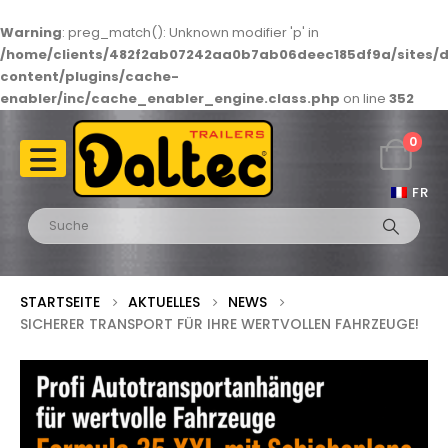
Warning
: preg_match(): Unknown modifier 'p' in
/home/clients/482f2ab07242aa0b7ab06deec185df9a/sites/d
content/plugins/cache-
enabler/inc/cache_enabler_engine.class.php
on line
352
0
FR
STARTSEITE
AKTUELLES
NEWS
SICHERER TRANSPORT FÜR IHRE WERTVOLLEN FAHRZEUGE!