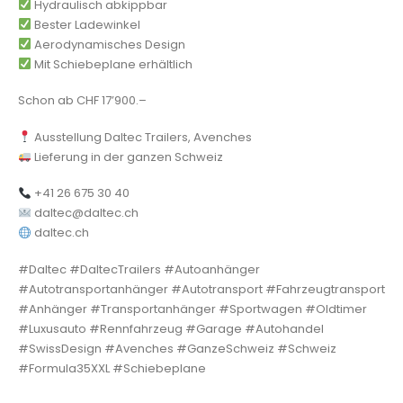
Hydraulisch abkippbar
Bester Ladewinkel
Aerodynamisches Design
Mit Schiebeplane erhältlich
Schon ab CHF 17’900.–
Ausstellung Daltec Trailers, Avenches
Lieferung in der ganzen Schweiz
+41 26 675 30 40
daltec@daltec.ch
daltec.ch
#Daltec #DaltecTrailers #Autoanhänger
#Autotransportanhänger #Autotransport #Fahrzeugtransport
#Anhänger #Transportanhänger #Sportwagen #Oldtimer
#Luxusauto #Rennfahrzeug #Garage #Autohandel
#SwissDesign #Avenches #GanzeSchweiz #Schweiz
#Formula35XXL #Schiebeplane