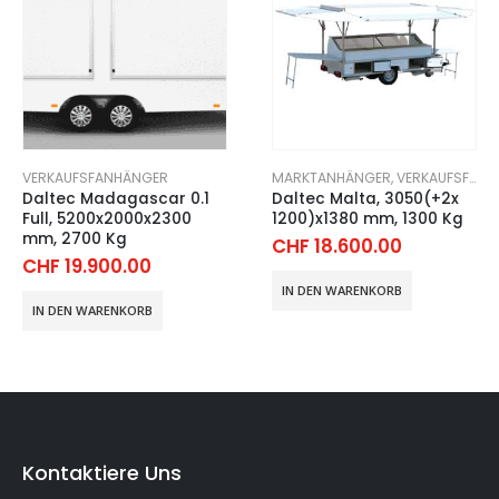
TZFAHRZEUGE
MARKTANHÄNGER
,
VERKAUFSFANHÄNGER
VERKAUFSFANHÄNGER
Daltec Malta, 3050(+2x
Daltec Hawai Full,
1200)x1380 mm, 1300 Kg
4200x2000x2300 mm,
2000 Kg
CHF
18.600.00
CHF
17.900.00
IN DEN WARENKORB
IN DEN WARENKORB
Kontaktiere Uns