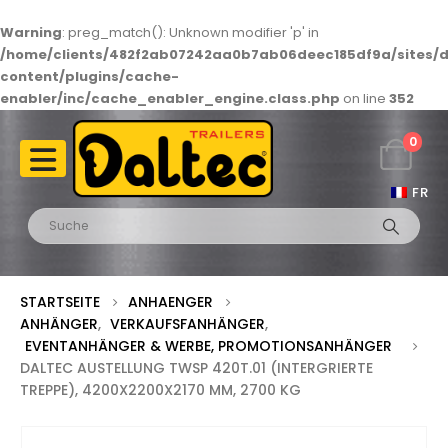
Warning
: preg_match(): Unknown modifier 'p' in
/home/clients/482f2ab07242aa0b7ab06deec185df9a/sites/d
content/plugins/cache-
enabler/inc/cache_enabler_engine.class.php
on line
352
0
FR
STARTSEITE
ANHAENGER
ANHÄNGER
,
VERKAUFSFANHÄNGER
,
EVENTANHÄNGER & WERBE, PROMOTIONSANHÄNGER
DALTEC AUSTELLUNG TWSP 420T.01 (INTERGRIERTE
TREPPE), 4200X2200X2170 MM, 2700 KG