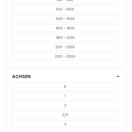
VERKAUFSFANHÄNGER
AUTOTRANSPORT-KOFFERANHÄNGER
Daltec Madagascar 0.2
Daltec Roadster C2000,
Full, 5200x2000x2300 mm,
5500x2200x2045 mm, 3500
2700 Kg
Kg
Ursprüngliche
CHF
20.300.00
CHF
22.900.00
Preis
Aktueller
CHF
19.900.00
war:
Preis
CHF 22.900.00
ist:
CHF 19.900.
923
751