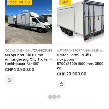
Occ. 49-50
564
OCCASIONEN & NUTZFAHRZEUGE
AUTOTRANSPORT ANHÄNGER
,
AUTOTRANSPORT-KOFFERANHÄNGER
MB Sprinter 316 BT mit
Daltec Formula 35 L
Anhängerzug City Trailer –
abkippbar,
Fankhauser FA-1001
5700x2300x1800 mm, 3500
kg
CHF
23.900.00
CHF
23.900.00
236
364