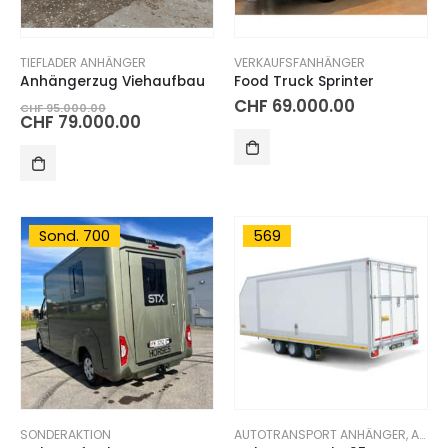
TIEFLADER ANHÄNGER
VERKAUFSFANHÄNGER
Anhängerzug Viehaufbau
Food Truck Sprinter
Ursprünglicher
CHF
69.000.00
CHF
95.000.00
Preis
Aktueller
CHF
79.000.00
war:
Preis
CHF 95.000.00
ist:
CHF 79.000.00.
Sond. 700
569
SONDERAKTION
AUTOTRANSPORT ANHÄNGER
,
AUTOTRANSPORT-KOFFERANHÄNGER