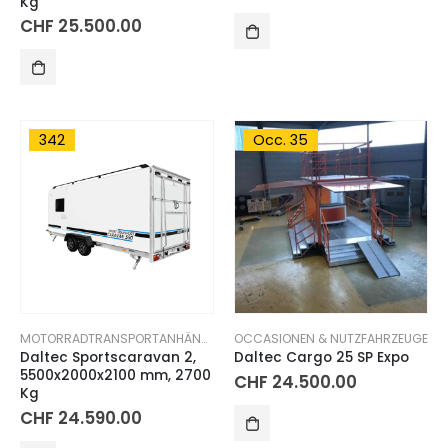
Kg
CHF
25.500.00
342
Occ. 35
MOTORRADTRANSPORTANHÄNGER KOFFER GESCHLOSSEN
OCCASIONEN & NUTZFAHRZEUGE
,
SPORTGERÄT
Daltec Sportscaravan 2,
Daltec Cargo 25 SP Expo
5500x2000x2100 mm, 2700
CHF
24.500.00
Kg
CHF
24.590.00