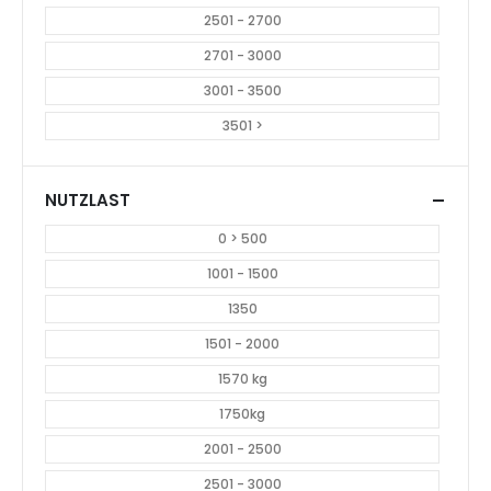
Foodtruck Pizza
Daltec Formula 30 L
abkippbar,
CHF
19.800.00
5700x2300x1800 mm, 3000
kg
CHF
19.400.00
Occ. 2
Occ. 1
OCCASIONEN & NUTZFAHRZEUGE
OCCASIONEN & NUTZFAHRZEUGE
Formula 35 Electrolift
Kofferanhänger 28 m3
Mobas 6.4 Schweizer
CHF
18.800.00