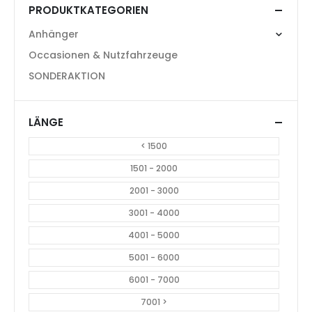
HOCHLADER ANHÄNGER
SPORTGERÄTE TRANSPORTANHÄNGER
Daltec Cargo 35 L City
Daltec Tommy mit Küche
Trailer Plane,
und Toilette
4150x2100x2300 mm, 3500
3050x1940x1850 mm, 750
Kg
Kg
CHF
22.800.00
CHF
22.293.00
550
NEU 110