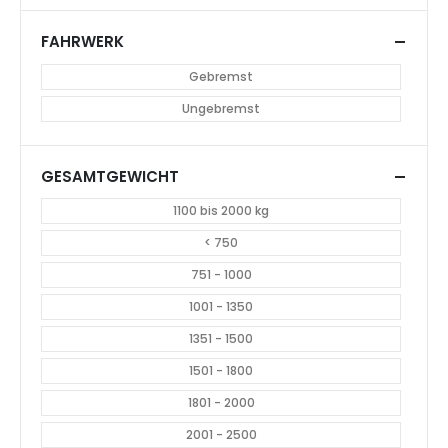
VERKAUFSFANHÄNGER
PFERDETRANSPORT-ANHÄNGER
Daltec Madagascar 0.1
Daltec Cheval Liberté Maxi
Full, 5200x2000x2300 mm,
4, 4780x2070x2300 mm,
2700 Kg
3500 Kg
CHF
19.900.00
CHF
19.900.00
Occ. 8
563
OCCASIONEN & NUTZFAHRZEUGE
AUTOTRANSPORT ANHÄNGER
,
AUTOTRANSPORT-KOFFERANHÄNGER