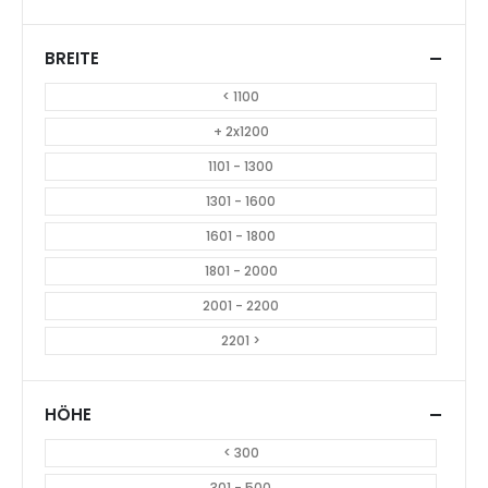
AUTOTRANSPORTER OFFEN
OCCASIONEN & NUTZFAHRZEUGE
Daltec Silverstone Full Alu
Daltec Lifter 35 Box NEU!
3 Plane abkippbar,
CHF
20.330.00
5600x2200x1900 mm, 3500
Kg
CHF
21.900.00
924
612