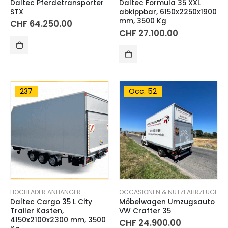
Daltec Pferdetransporter
Daltec Formula 35 XXL
STX
abkippbar, 6150x2250x1900
mm, 3500 Kg
CHF
64.250.00
CHF
27.100.00
237
Occ. 52
HOCHLADER ANHÄNGER
OCCASIONEN & NUTZFAHRZEUGE
Daltec Cargo 35 L City
Möbelwagen Umzugsauto
Trailer Kasten,
VW Crafter 35
4150x2100x2300 mm, 3500
CHF
24.900.00