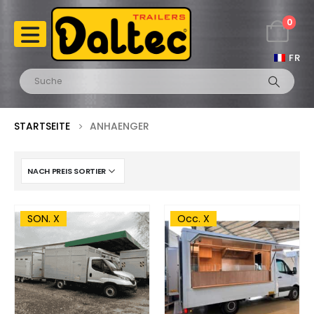
0
FR
STARTSEITE
ANHAENGER
SON. X
Occ. X