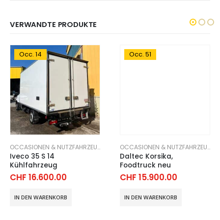
VERWANDTE PRODUKTE
Occ. 14
Occ. 51
TZFAHRZEUGE
OCCASIONEN & NUTZFAHRZEUGE
OCCASIONEN & NUTZFAHRZEUGE
Iveco 35 S 14
Daltec Korsika,
Kühlfahrzeug
Foodtruck neu
CHF
16.600.00
CHF
15.900.00
IN DEN WARENKORB
IN DEN WARENKORB