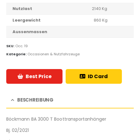
Nutzlast
2140 Kg
Leergewicht
860 Kg
Aussenmassen
SKU:
Occ. 19
Kategorie:
Occasionen & Nutzfahrzeuge
Best Price
ID Card
BESCHREIBUNG
Böckmann BA 3000 T Boottransportanhänger
Bj. 02/2021