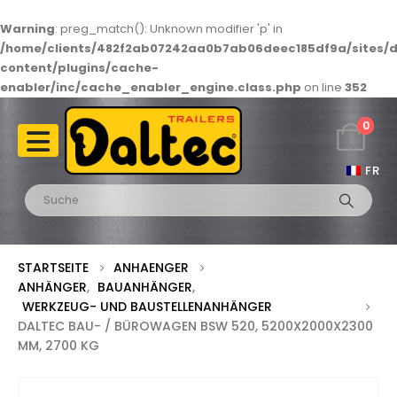
Warning
: preg_match(): Unknown modifier 'p' in
/home/clients/482f2ab07242aa0b7ab06deec185df9a/sites/d
content/plugins/cache-
enabler/inc/cache_enabler_engine.class.php
on line
352
0
FR
STARTSEITE
ANHAENGER
ANHÄNGER
,
BAUANHÄNGER
,
WERKZEUG- UND BAUSTELLENANHÄNGER
DALTEC BAU- / BÜROWAGEN BSW 520, 5200X2000X2300
MM, 2700 KG