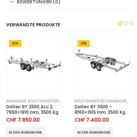
BEWERTUNGEN (0)
VERWANDTE PRODUKTE
314
316
ÄNGER
,
ANHÄNGER
WOHNWAGEN
,
BOOTTRANSPORTANHÄNGER
,
WOHNWAGEN
BOOTTRANSPORTANHÄNGER
,
SPORTGERÄTE TRANSPORTAN
,
SPO
Daltec BT 3500 ALU 2,
Daltec BT 3500 –
7990×1910 mm, 3500 Kg
8160×1915 mm, 3500 Kg
CHF
7.950.00
CHF
7.400.00
IN DEN WARENKORB
IN DEN WARENKORB