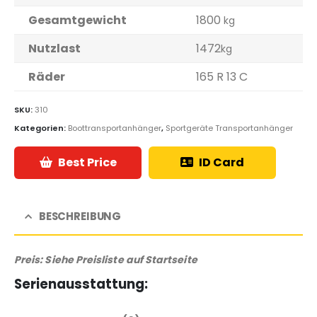
Gesamtgewicht
1800
kg
Nutzlast
1472
kg
Räder
165 R 13 C
SKU:
310
Kategorien:
Boottransportanhänger
,
Sportgeräte Transportanhänger
Best Price
ID Card
BESCHREIBUNG
Preis: Siehe Preisliste auf Startseite
Serienausstattung: