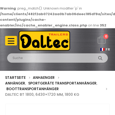
Warning
: preg_match(): Unknown modifier 'p' in
/home/clients/482f2ab07242aa0b7ab06deec185df9a/sites/d
content/plugins/cache-
enabler/inc/cache_enabler_engine.class.php
on line
352
0
FR
STARTSEITE
ANHAENGER
ANHÄNGER
,
SPORTGERÄTE TRANSPORTANHÄNGER
,
BOOTTRANSPORTANHÄNGER
DALTEC BT 1800, 6430×1720 MM, 1800 KG