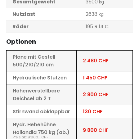
Gesamtgewicht
3500
kg
Nutzlast
2638
kg
Räder
195 R 14 C
Optionen
Plane mit Gestell
2 480 CHF
500/210/210 cm
Hydraulische Stützen
1 450 CHF
Höhenverstellbare
2 800 CHF
Deichsel ab 2 T
Stirnwand abklappbar
130 CHF
Hydr. Hebehühne
9 800 CHF
Hollandia 750 kg (ab.)
Preis ab: 9’800.- CHF