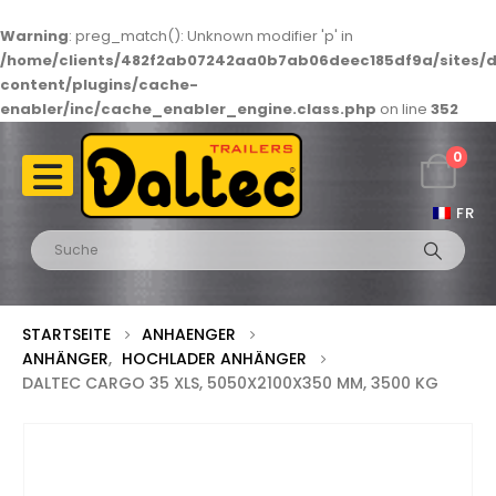
Warning
: preg_match(): Unknown modifier 'p' in
/home/clients/482f2ab07242aa0b7ab06deec185df9a/sites/d
content/plugins/cache-
enabler/inc/cache_enabler_engine.class.php
on line
352
0
FR
STARTSEITE
ANHAENGER
ANHÄNGER
,
HOCHLADER ANHÄNGER
DALTEC CARGO 35 XLS, 5050X2100X350 MM, 3500 KG