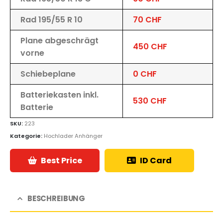
Rad 195/55 R 10
70 CHF
Plane abgeschrägt
450 CHF
vorne
Schiebeplane
0 CHF
Batteriekasten inkl.
530 CHF
Batterie
SKU:
223
Kategorie:
Hochlader Anhänger
Best Price
ID Card
BESCHREIBUNG