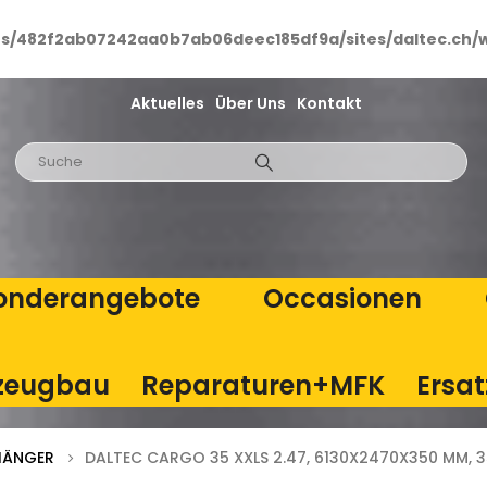
ts/482f2ab07242aa0b7ab06deec185df9a/sites/daltec.ch/
Aktuelles
Über Uns
Kontakt
onderangebote
Occasionen
zeugbau
Reparaturen+MFK
Ersat
HÄNGER
DALTEC CARGO 35 XXLS 2.47, 6130X2470X350 MM, 