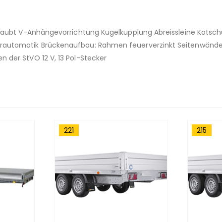
hraubt V-Anhängevorrichtung Kugelkupplung Abreissleine Kotsch
rautomatik Brückenaufbau: Rahmen feuerverzinkt Seitenwände 
 der StVO 12 V, 13 Pol-Stecker
215
208