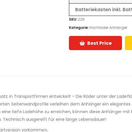
Batteriekasten inkl. Bat
SKU:
226
Kategorie:
Hochlader Anhänger
Best Price
insatz in Transportfirmen entwickelt – Die Räder unter der Lad
ierten Seitenwandprofile verleihen dem Anhänger ein elegantes
ine tiefe Ladehöhe zu erreichen, können diese Anhänger mit 
 Technisch ausgereift für eine lange Lebensdauer!
ndartversion vorkommen.