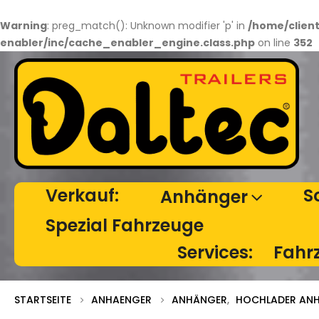
Warning
: preg_match(): Unknown modifier 'p' in
/home/clien
enabler/inc/cache_enabler_engine.class.php
on line
352
Verkauf:
S
Anhänger
Spezial Fahrzeuge
Services:
Fahr
STARTSEITE
ANHAENGER
ANHÄNGER
,
HOCHLADER AN