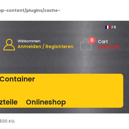
wp-content/plugins/cache-
FR
0
Willkommen
Cart
Anmelden / Registrieren
CHF
0.00
Container
zteile
Onlineshop
3500 KG