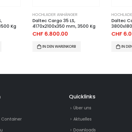
HOCHLADER ANHÄNGER
HOCHLADE
Daltec Cargo 30 L 1.8,
Daltec Ca
3500 Kg
3800x1800x350 mm, 3000 Kg
3800x18
CHF
6.000.00
CHF
5.2
IN DEN WARENKORB
IN D
n
Quicklinks
Über uns
 Container
Aktuelles
au
Downloads