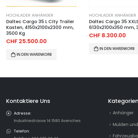
HOCHLADER ANHÄNGER
HOCHLADER ANHÄNGER
Daltec Cargo 35 XXLS,
Daltec Cargo 35 LS,
6130x2100x350 mm, 3500 Kg
4170x2100x350 mm, 
CHF
8.300.00
CHF
6.800.00
IN DEN WARENKORB
IN DEN WARENKORB
Kontaktiere Uns
Kategorie
Anhänger
Adresse:
Industriestrasse 14 1580 Avenches
Mulden und
Telefon:
Fahrzeugb