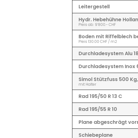
Leitergestell
Hydr. Hebehühne Hollan
Preis ab: 9’800.- CHF
Boden mit Riffelblech b
Preis 130.00 CHF / m2
Durchladesystem Alu 
Durchladesystem Inox
Simol Stützfuss 500 Kg
mit Halter
Rad 195/50 R 13 C
Rad 195/55 R 10
Plane abgeschrägt vor
Schiebeplane