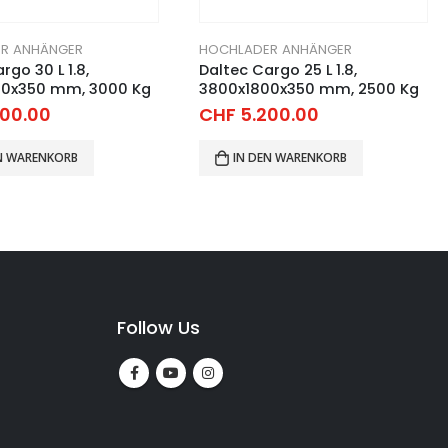
R ANHÄNGER
HOCHLADER ANHÄNGER
rgo 25 L 1.8,
Daltec Cargo 27 L,
00x350 mm, 2500 Kg
3825x1700x350 mm, 2700 Kg
00.00
CHF
5.100.00
EN WARENKORB
IN DEN WARENKORB
Follow Us