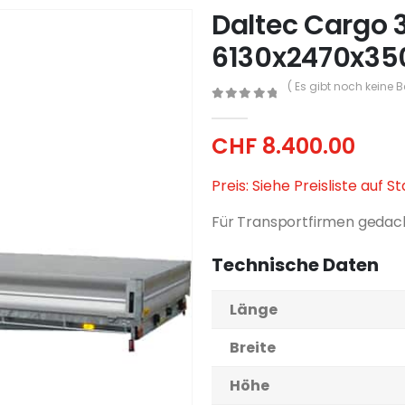
Daltec Cargo 3
6130x2470x35
( Es gibt noch keine 
0
out of 5
CHF
8.400.00
Preis: Siehe Preisliste auf S
Für Transportfirmen gedac
Technische Daten
Länge
Breite
Höhe