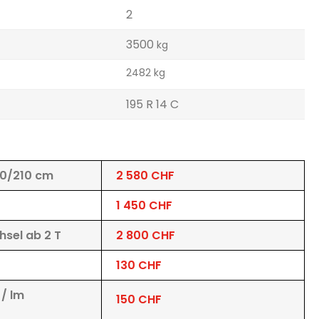
2
3500
kg
2482 kg
195 R 14 C
10/210 cm
2 580 CHF
1 450 CHF
hsel ab 2 T
2 800 CHF
130 CHF
/ lm
150 CHF