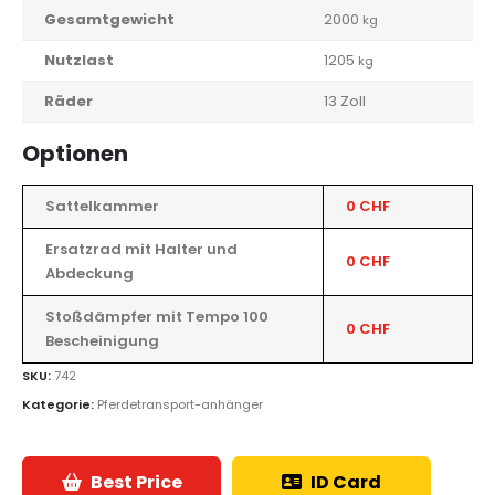
Gesamtgewicht
2000
kg
Nutzlast
1205
kg
Räder
13 Zoll
Optionen
Sattelkammer
0 CHF
Ersatzrad mit Halter und
0 CHF
Abdeckung
Stoßdämpfer mit Tempo 100
0 CHF
Bescheinigung
SKU:
742
Kategorie:
Pferdetransport-anhänger
Best Price
ID Card