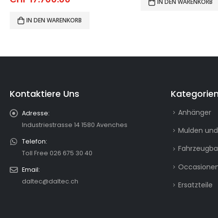
IN DEN WARENKORB
IN DEN WARENKORB
Kontaktiere Uns
Kategorie
Anhänger
Adresse:
Industriestrasse 14 1580 Avenches
Mulden und
Telefon:
Fahrzeugb
Toll Free 026 675 30 40
Occasionen
Email:
daltec@daltec.ch
Ersatzteile