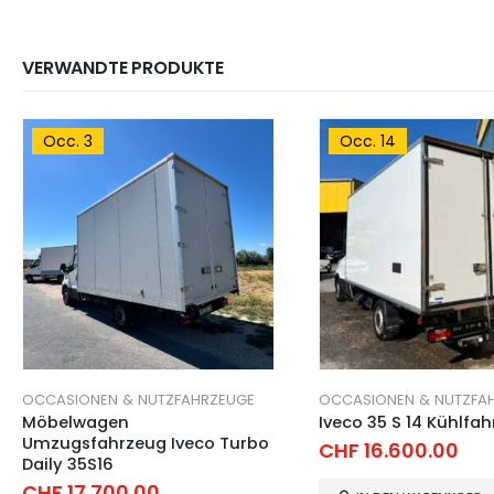
VERWANDTE PRODUKTE
Occ. 14
Occ. 51
ZEUGE
OCCASIONEN & NUTZFAHRZEUGE
OCCASIONEN & NUTZFA
Iveco 35 S 14 Kühlfahrzeug
Daltec Korsika, Food
CHF
16.600.00
CHF
15.900.00