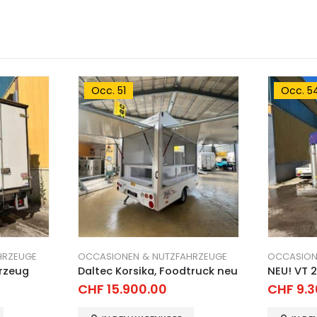
Occ. 54
Occ. 2
HRZEUGE
OCCASIONEN & NUTZFAHRZEUGE
OCCASION
truck neu
NEU! VT 2700 Eco
Humbaur
CHF
9.300.00
CHF
1.9