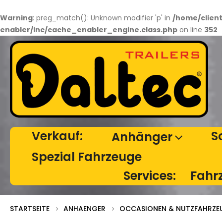
Warning
: preg_match(): Unknown modifier 'p' in
/home/clien
enabler/inc/cache_enabler_engine.class.php
on line
352
Verkauf:
S
Anhänger
Spezial Fahrzeuge
Services:
Fahr
STARTSEITE
ANHAENGER
OCCASIONEN & NUTZFAHRZE