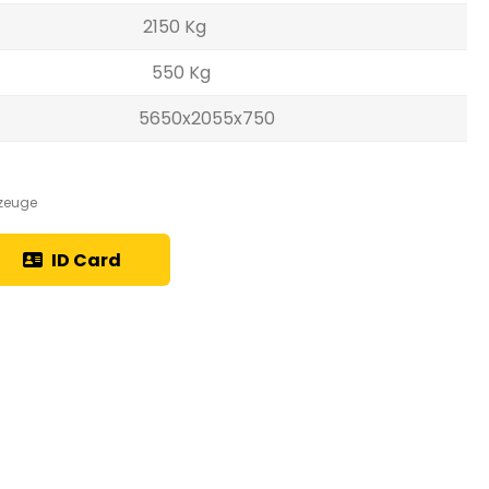
2150 Kg
550 Kg
5650x2055x750
zeuge
ID Card