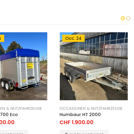
4
Occ. 04
EN & NUTZFAHRZEUGE
EVENTANHÄNGER & WERBE, PROMOTIONSANHÄNGER
 HT 2000
Event Anhänger / Roadshow
Fahrzeuge
00.00
WEITERLESEN