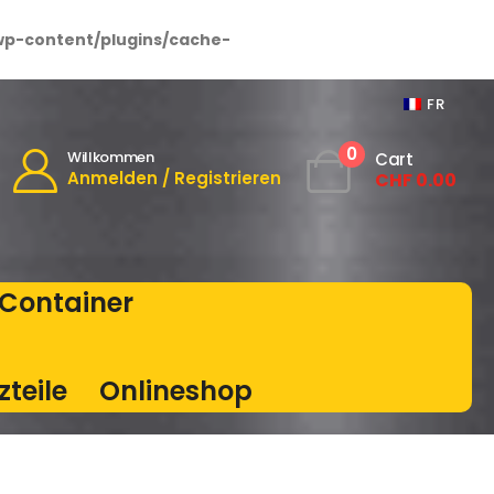
wp-content/plugins/cache-
FR
0
Willkommen
Cart
Anmelden / Registrieren
CHF
0.00
Container
zteile
Onlineshop