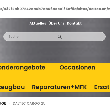
ts/482f2ab07242aa0b7ab06deec185df9a/sites/daltec.ch/
Aktuelles
Über Uns
Kontakt
onderangebote
Occasionen
zeugbau
Reparaturen+MFK
Ersat
UGE
DALTEC CARGO 25