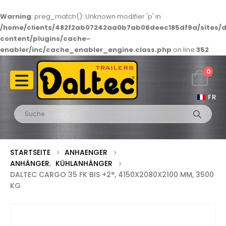
Warning
: preg_match(): Unknown modifier 'p' in
/home/clients/482f2ab07242aa0b7ab06deec185df9a/sites/d
content/plugins/cache-
enabler/inc/cache_enabler_engine.class.php
on line
352
0
FR
STARTSEITE
ANHAENGER
ANHÄNGER
,
KÜHLANHÄNGER
DALTEC CARGO 35 FK BIS +2°, 4150X2080X2100 MM, 3500
KG