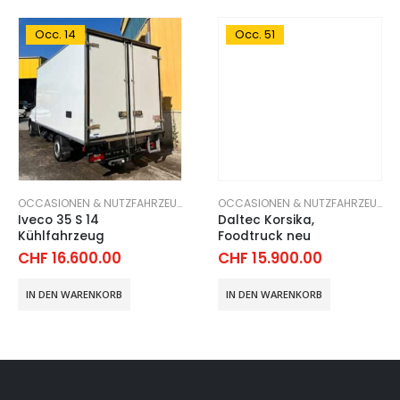
Occ. 14
Occ. 51
TZFAHRZEUGE
OCCASIONEN & NUTZFAHRZEUGE
OCCASIONEN & NUTZFAHRZEUGE
Iveco 35 S 14
Daltec Korsika,
Kühlfahrzeug
Foodtruck neu
CHF
16.600.00
CHF
15.900.00
IN DEN WARENKORB
IN DEN WARENKORB