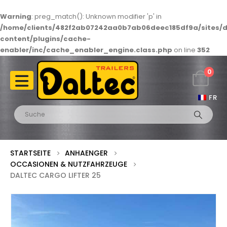
Warning
: preg_match(): Unknown modifier 'p' in
/home/clients/482f2ab07242aa0b7ab06deec185df9a/sites/d
content/plugins/cache-
enabler/inc/cache_enabler_engine.class.php
on line
352
0
FR
STARTSEITE
ANHAENGER
OCCASIONEN & NUTZFAHRZEUGE
DALTEC CARGO LIFTER 25