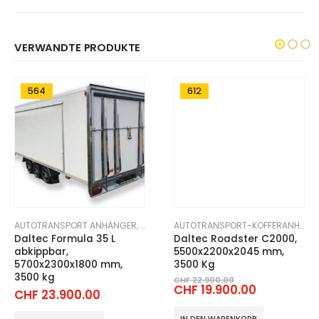
VERWANDTE PRODUKTE
564
612
FEN
KTION
OTRANSPORT-KOFFERANHÄNGER
AUTOTRANSPORT ANHÄNGER
,
AUTOTRANSPORT-KOFFERANHÄNGER
AUTOTRANSPORT-KOFFERANHÄNGER
Daltec Formula 35 L
Daltec Roadster C2000,
abkippbar,
5500x2200x2045 mm,
5700x2300x1800 mm,
3500 Kg
3500 kg
Ursprünglich
CHF
22.900.00
Aktueller
CHF
19.900.00
Preis
CHF
23.900.00
Preis
war:
ist:
CHF 22.900.0
IN DEN WARENKORB