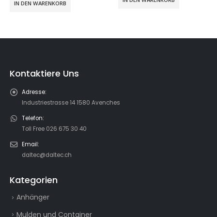
CHF 19.900
IN DEN WARENKORB
Kontaktiere Uns
Adresse:
Industriestrasse 14 1580 Avenches
Telefon:
Toll Free 026 675 30 40
Email:
daltec@daltec.ch
Kategorien
Anhänger
Mulden und Container