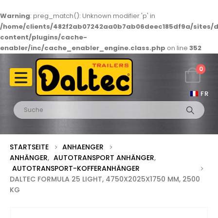
Warning
: preg_match(): Unknown modifier 'p' in
/home/clients/482f2ab07242aa0b7ab06deec185df9a/sites/d
content/plugins/cache-
enabler/inc/cache_enabler_engine.class.php
on line
352
0
FR
STARTSEITE
ANHAENGER
ANHÄNGER
,
AUTOTRANSPORT ANHÄNGER
,
AUTOTRANSPORT-KOFFERANHÄNGER
DALTEC FORMULA 25 LIGHT, 4750X2025X1750 MM, 2500
KG