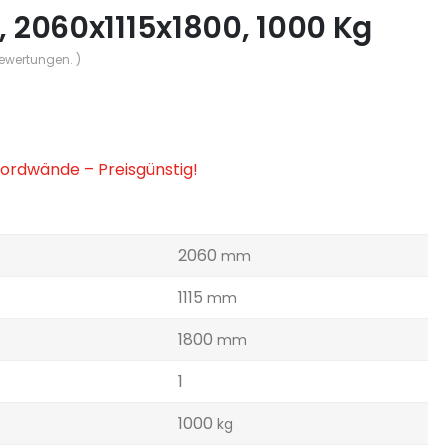
T, 2060x1115x1800, 1000 Kg
Bewertungen. )
bordwände – Preisgünstig!
2060
mm
1115
mm
1800
mm
1
1000
kg