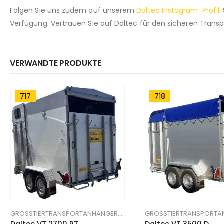
Folgen Sie uns zudem auf unserem
Daltec Instagram-Profil
.
Verfügung. Vertrauen Sie auf Daltec für den sicheren Transp
VERWANDTE PRODUKTE
717
718
RTRANSPORT-ANHÄNGER
GROSSTIERTRANSPORTANHÄNGER
,
TIERTRANSPORT-ANHÄNGER
GROSSTIERTRANSPORTA
Daltec VT 2700 PT
Daltec VT 3500 D