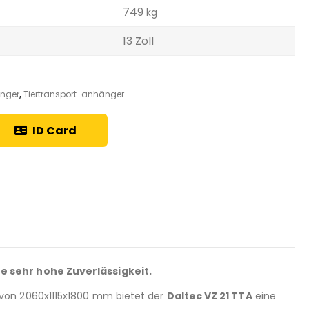
749
kg
13 Zoll
änger
,
Tiertransport-anhänger
ID Card
ne sehr hohe Zuverlässigkeit.
 von 2060x1115x1800 mm bietet der
Daltec VZ 21 TTA
eine