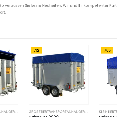
 So verpassen Sie keine Neuheiten. Wir sind Ihr kompetenter Par
ort.
712
705
NHÄNGER
,
TIERTRANSPORT-ANHÄNGER
GROSSTIERTRANSPORTANHÄNGER
,
TIERTRANSPORT-
KLEINTIE
Daltec VT 2000,
Daltec VZ