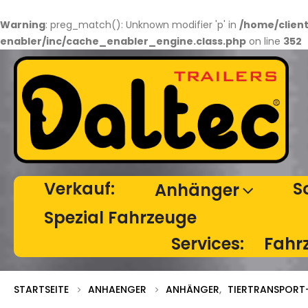
Warning
: preg_match(): Unknown modifier 'p' in
/home/clien
enabler/inc/cache_enabler_engine.class.php
on line
352
Verkauf:
S
Anhänger
Spezial Fahrzeuge
Services:
Fahr
STARTSEITE
ANHAENGER
ANHÄNGER
,
TIERTRANSPOR