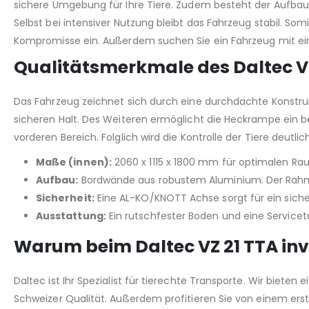
sichere Umgebung für Ihre Tiere. Zudem besteht der Aufbau
Selbst bei intensiver Nutzung bleibt das Fahrzeug stabil. Som
Kompromisse ein. Außerdem suchen Sie ein Fahrzeug mit e
Qualitätsmerkmale des Daltec V
Das Fahrzeug zeichnet sich durch eine durchdachte Konstruk
sicheren Halt. Des Weiteren ermöglicht die Heckrampe ein b
vorderen Bereich. Folglich wird die Kontrolle der Tiere deutli
Maße (innen):
2060 x 1115 x 1800 mm für optimalen Ra
Aufbau:
Bordwände aus robustem Aluminium. Der Rahmen
Sicherheit:
Eine AL-KO/KNOTT Achse sorgt für ein siche
Ausstattung:
Ein rutschfester Boden und eine Service
Warum beim Daltec VZ 21 TTA inv
Daltec ist Ihr Spezialist für tierechte Transporte. Wir biet
Schweizer Qualität. Außerdem profitieren Sie von einem erst