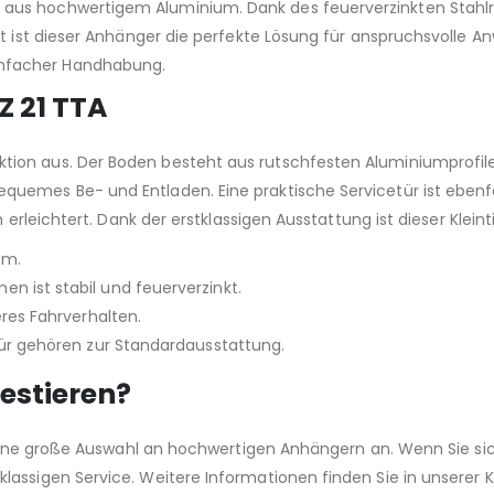
 aus hochwertigem Aluminium. Dank des feuerverzinkten Stahlr
it ist dieser Anhänger die perfekte Lösung für anspruchsvolle An
infacher Handhabung.
Z 21 TTA
tion aus. Der Boden besteht aus rutschfesten Aluminiumprofil
equemes Be- und Entladen. Eine praktische Servicetür ist ebenf
ch erleichtert. Dank der erstklassigen Ausstattung ist dieser Kle
um.
 ist stabil und feuerverzinkt.
res Fahrverhalten.
tür gehören zur Standardausstattung.
estieren?
en eine große Auswahl an hochwertigen Anhängern an. Wenn Sie si
klassigen Service. Weitere Informationen finden Sie in unserer 