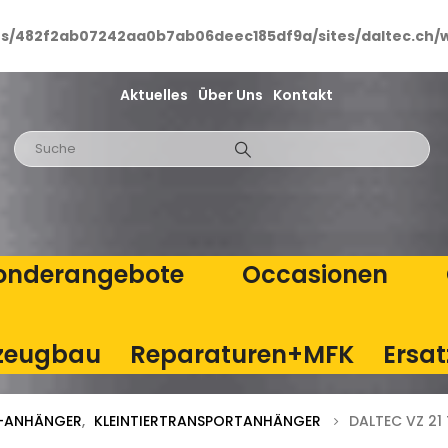
ts/482f2ab07242aa0b7ab06deec185df9a/sites/daltec.ch/
Aktuelles
Über Uns
Kontakt
onderangebote
Occasionen
zeugbau
Reparaturen+MFK
Ersat
T-ANHÄNGER
,
KLEINTIERTRANSPORTANHÄNGER
DALTEC VZ 21 