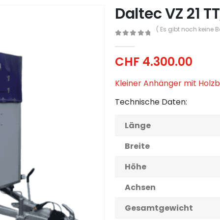
Daltec VZ 21 T
( Es gibt noch keine 
0
out of 5
CHF
4.300.00
Kleiner Anhänger mit Holz
Technische Daten:
Länge
Breite
Höhe
Achsen
Gesamtgewicht