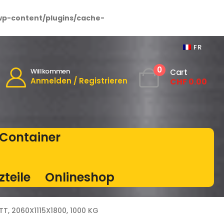
wp-content/plugins/cache-
FR
0
Willkommen
Cart
Anmelden / Registrieren
CHF
0.00
Container
zteile
Onlineshop
TT, 2060X1115X1800, 1000 KG