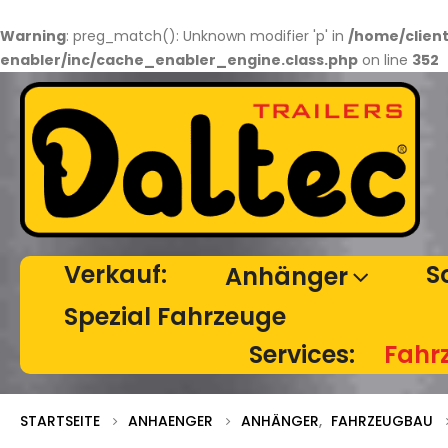
Warning
: preg_match(): Unknown modifier 'p' in
/home/clien
enabler/inc/cache_enabler_engine.class.php
on line
352
Verkauf:
S
Anhänger
Spezial Fahrzeuge
Services:
Fahr
STARTSEITE
ANHAENGER
ANHÄNGER
,
FAHRZEUGBAU