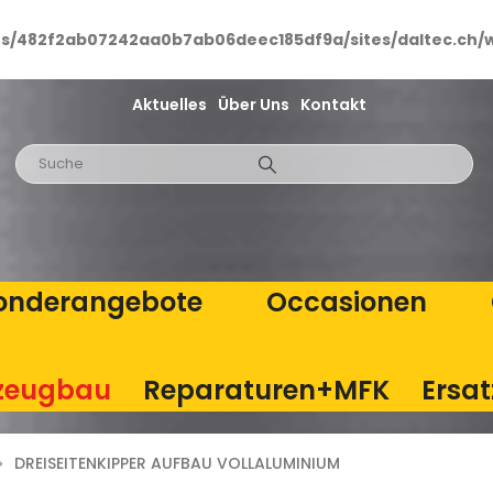
ts/482f2ab07242aa0b7ab06deec185df9a/sites/daltec.ch/
Aktuelles
Über Uns
Kontakt
onderangebote
Occasionen
zeugbau
Reparaturen+MFK
Ersat
DREISEITENKIPPER AUFBAU VOLLALUMINIUM