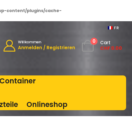
wp-content/plugins/cache-
FR
0
Willkommen
Cart
Anmelden / Registrieren
CHF
0.00
Container
zteile
Onlineshop