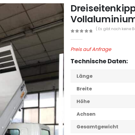
Dreiseitenkip
Vollaluminiu
( Es gibt noch keine 
0
out of 5
Preis auf Anfrage
Technische Daten:
Länge
Breite
Höhe
Achsen
Gesamtgewicht