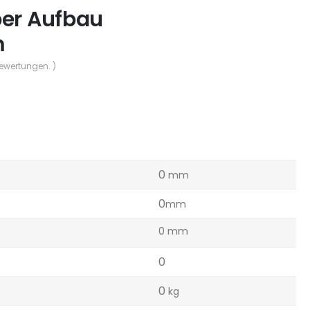
per Aufbau
m
Bewertungen. )
0
mm
0
mm
0 mm
0
0
kg