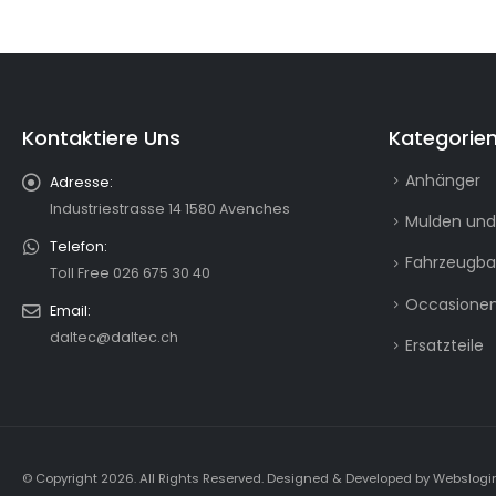
Kontaktiere Uns
Kategorie
Anhänger
Adresse:
Industriestrasse 14 1580 Avenches
Mulden und
Telefon:
Fahrzeugb
Toll Free 026 675 30 40
Occasionen
Email:
daltec@daltec.ch
Ersatzteile
© Copyright 2026. All Rights Reserved.
Designed & Developed by
Webslogi