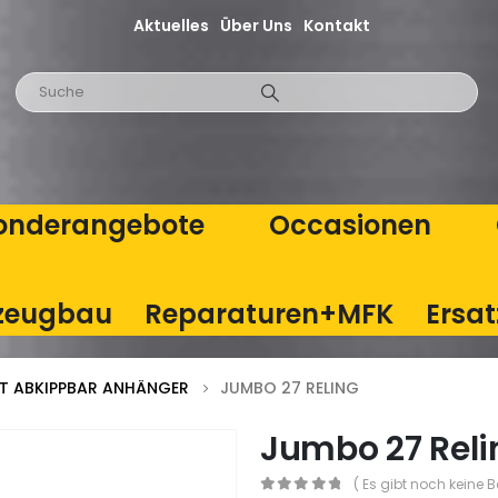
Aktuelles
Über Uns
Kontakt
onderangebote
Occasionen
zeugbau
Reparaturen+MFK
Ersat
T ABKIPPBAR ANHÄNGER
JUMBO 27 RELING
Jumbo 27 Reli
( Es gibt noch keine 