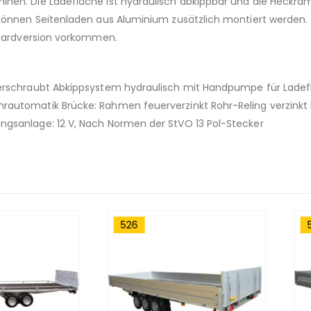
inen. Die Ladefläche ist hydraulisch abkippbar und die Heckra
 können Seitenladen aus Aluminium zusätzlich montiert werden.
andardversion vorkommen.
verschraubt Abkippsystem hydraulisch mit Handpumpe für Ladefl
hrautomatik Brücke: Rahmen feuerverzinkt Rohr-Reling verzin
ngsanlage: 12 V, Nach Normen der StVO 13 Pol-Stecker
526
523