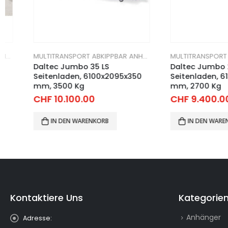
MULTITRANSPORT ABKIPPBAR ANHÄNGER
Daltec Jumbo 35 LS
Daltec Jumbo 27 XL
Seitenladen, 6100x2095x350
Seitenladen, 6130x2
mm, 3500 Kg
mm, 2700 Kg
CHF
10.100.00
CHF
9.400.00
IN DEN WARENKORB
IN DEN WARENKORB
Kontaktiere Uns
Kategorie
Anhänger
Adresse: