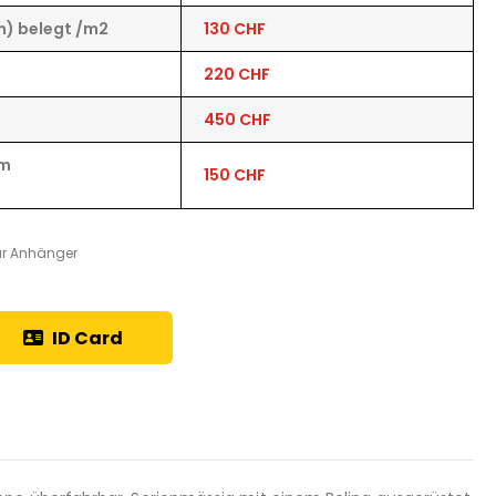
m) belegt /m2
130 CHF
220 CHF
450 CHF
lm
150 CHF
ar Anhänger
ID Card