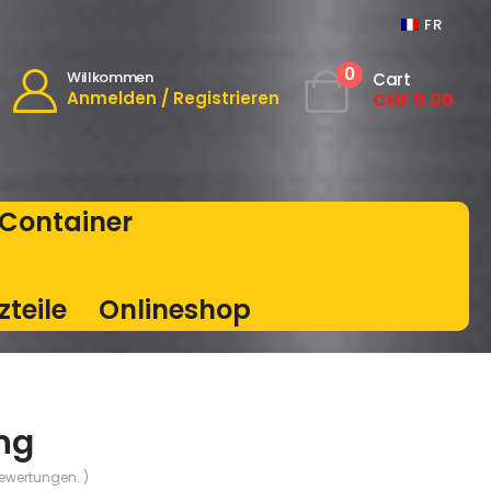
FR
0
Willkommen
Cart
Anmelden / Registrieren
CHF
0.00
Container
zteile
Onlineshop
ng
Bewertungen. )