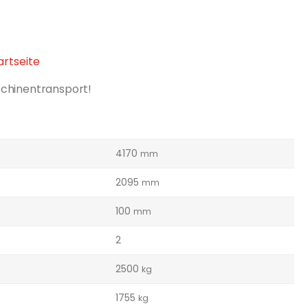
tartseite
schinentransport!
4170
mm
2095
mm
100
mm
2
2500
kg
1755
kg