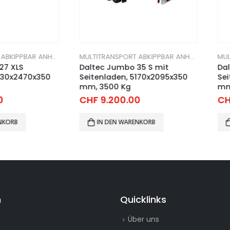
MULTITRANSPORT ABKIPPBAR ANHÄNGER
MULTITRANSPORT ABKIPPBAR ANHÄNGER
S
Daltec Jumbo 35 S mit
Daltec J
470x350
Seitenladen, 5170x2095x350
Seitenla
mm, 3500 Kg
mm, 270
CHF
9.200.00
CHF
8.4
IN DEN WARENKORB
IN D
n
Quicklinks
Über uns