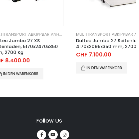
MULTITRANSPORT ABKIPPBAR ANHÄNGER
MULTITRANSPORT ABKIPPBAR ANHÄNGER
umbo 27 XS
Daltec Jumbo 27 Seitenladen,
den, 5170x2470x350
4170x2095x350 mm, 2700 Kg
0 Kg
CHF
7.100.00
00.00
IN DEN WARENKORB
EN WARENKORB
Follow Us