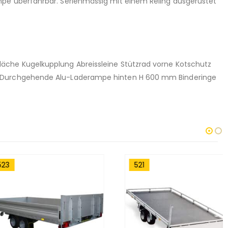
mpe überfahrbar. Serienmässig mit einem Reling ausgerüstet
äche Kugelkupplung Abreissleine Stützrad vorne Kotschutz
kt Durchgehende Alu-Laderampe hinten H 600 mm Binderinge
521