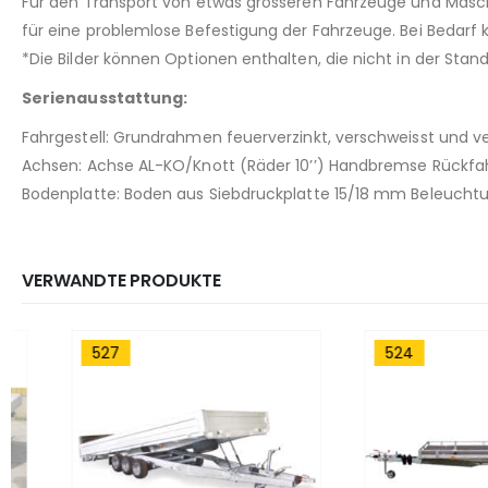
Für den Transport von etwas grösseren Fahrzeuge und Masch
für eine problemlose Befestigung der Fahrzeuge. Bei Bedarf
*Die Bilder können Optionen enthalten, die nicht in der St
Serienausstattung:
Fahrgestell: Grundrahmen feuerverzinkt, verschweisst und 
Achsen: Achse AL-KO/Knott (Räder 10’’) Handbremse Rückfa
Bodenplatte: Boden aus Siebdruckplatte 15/18 mm Beleuchtu
VERWANDTE PRODUKTE
527
524