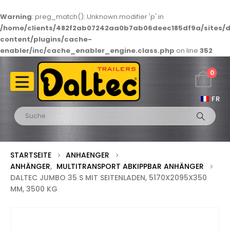
Warning
: preg_match(): Unknown modifier 'p' in
/home/clients/482f2ab07242aa0b7ab06deec185df9a/sites/d
content/plugins/cache-
enabler/inc/cache_enabler_engine.class.php
on line
352
0
FR
STARTSEITE
ANHAENGER
ANHÄNGER
,
MULTITRANSPORT ABKIPPBAR ANHÄNGER
DALTEC JUMBO 35 S MIT SEITENLADEN, 5170X2095X350
MM, 3500 KG