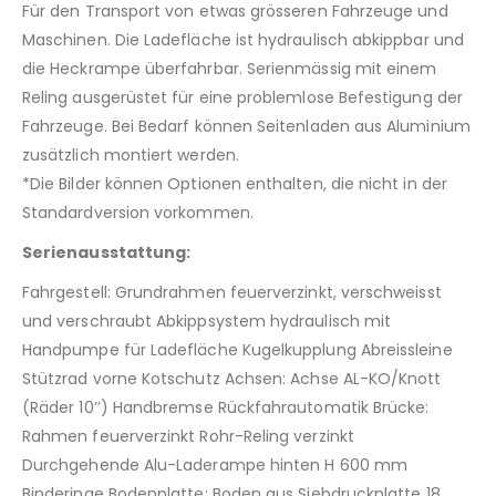
Für den Transport von etwas grösseren Fahrzeuge und
Maschinen. Die Ladefläche ist hydraulisch abkippbar und
die Heckrampe überfahrbar. Serienmässig mit einem
Reling ausgerüstet für eine problemlose Befestigung der
Fahrzeuge. Bei Bedarf können Seitenladen aus Aluminium
zusätzlich montiert werden.
*Die Bilder können Optionen enthalten, die nicht in der
Standardversion vorkommen.
Serienausstattung:
Fahrgestell: Grundrahmen feuerverzinkt, verschweisst
und verschraubt Abkippsystem hydraulisch mit
Handpumpe für Ladefläche Kugelkupplung Abreissleine
Stützrad vorne Kotschutz Achsen: Achse AL-KO/Knott
(Räder 10’’) Handbremse Rückfahrautomatik Brücke:
Rahmen feuerverzinkt Rohr-Reling verzinkt
Durchgehende Alu-Laderampe hinten H 600 mm
Binderinge Bodenplatte: Boden aus Siebdruckplatte 18