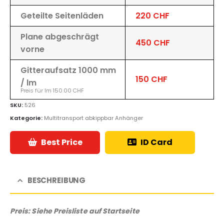
Geteilte Seitenläden
220 CHF
Plane abgeschrägt
450 CHF
vorne
Gitteraufsatz 1000 mm
150 CHF
/ lm
Preis für lm 150.00 CHF
SKU:
526
Kategorie:
Multitransport abkippbar Anhänger
Best Price
ID Card
BESCHREIBUNG
Preis: Siehe Preisliste auf Startseite