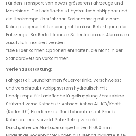
Für den Transport von etwas grösseren Fahrzeuge und
Maschinen. Die Ladefläche ist hydraulisch abkippbar und
die Heckrampe überfahrbar. Serienmässig mit einem
Reling ausgerüstet für eine problemlose Befestigung der
Fahrzeuge. Bei Bedarf können Seitenladen aus Aluminium
zusätzlich montiert werden.
*Die Bilder können Optionen enthalten, die nicht in der
Standardversion vorkommen.
Serienausstattung:
Fahrgestell: Grundrahmen feuerverzinkt, verschweisst
und verschraubt Abkippsystem hydraulisch mit
Handpumpe für Ladefläche Kugelkupplung Abreissleine
Stützrad vorne Kotschutz Achsen: Achse AL-KO/Knott
(Räder 10’’) Handbremse Rückfahrautomatik Brücke:
Rahmen feuerverzinkt Rohr-Reling verzinkt
Durchgehende Alu-Laderampe hinten H 600 mm
Binderinge Bodenplatte: Boden aus Siebdruckplatte 15/18