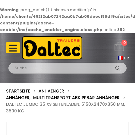
Warning
: preg_match(): Unknown modifier 'p' in
/home/clients/482f2ab07242aa0b7ab06deec185df9a/sites/d
content/plugins/cache-
enabler/inc/cache_enabler_engine.class.php
on line
352
0
FR
STARTSEITE
ANHAENGER
ANHÄNGER
,
MULTITRANSPORT ABKIPPBAR ANHÄNGER
DALTEC JUMBO 35 XS SEITENLADEN, 5150X2470X350 MM,
3500 KG