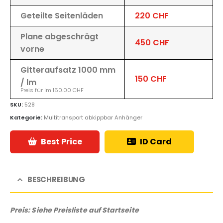
Geteilte Seitenläden
220 CHF
Plane abgeschrägt
450 CHF
vorne
Gitteraufsatz 1000 mm
150 CHF
/ lm
Preis für lm 150.00 CHF
SKU:
528
Kategorie:
Multitransport abkippbar Anhänger
Best Price
ID Card
BESCHREIBUNG
Preis: Siehe Preisliste auf Startseite