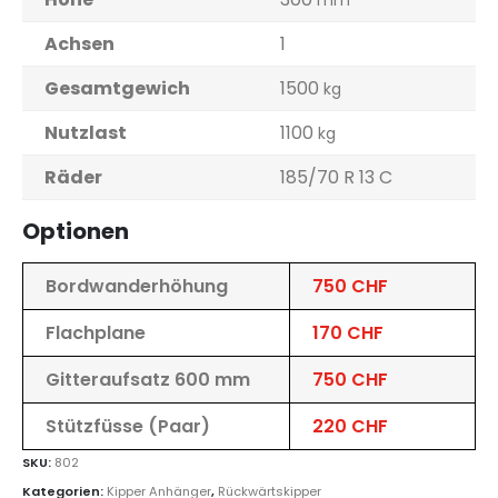
mm
Achsen
1
Gesamtgewich
1500
kg
Nutzlast
1100
kg
Räder
185/70 R 13 C
Optionen
Bordwanderhöhung
750 CHF
Flachplane
170 CHF
Gitteraufsatz 600 mm
750 CHF
Stützfüsse (Paar)
220 CHF
SKU:
802
Kategorien:
Kipper Anhänger
,
Rückwärtskipper