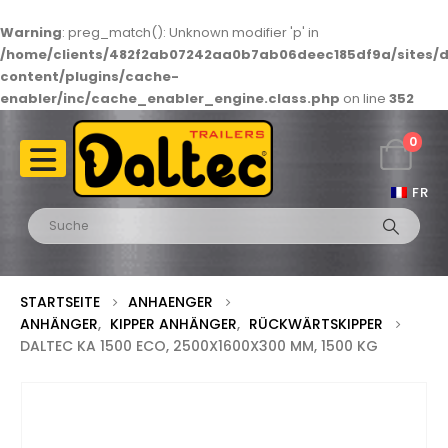
Warning
: preg_match(): Unknown modifier 'p' in
/home/clients/482f2ab07242aa0b7ab06deec185df9a/sites/d
content/plugins/cache-
enabler/inc/cache_enabler_engine.class.php
on line
352
0
FR
STARTSEITE
ANHAENGER
ANHÄNGER
,
KIPPER ANHÄNGER
,
RÜCKWÄRTSKIPPER
DALTEC KA 1500 ECO, 2500X1600X300 MM, 1500 KG