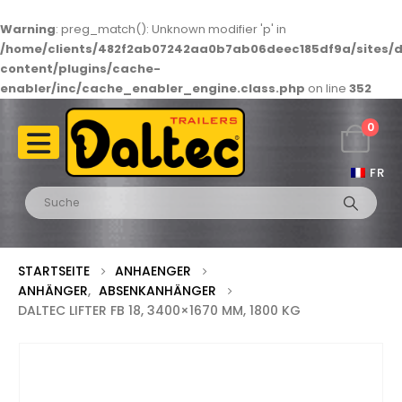
Warning
: preg_match(): Unknown modifier 'p' in
/home/clients/482f2ab07242aa0b7ab06deec185df9a/sites/d
content/plugins/cache-
enabler/inc/cache_enabler_engine.class.php
on line
352
0
FR
STARTSEITE
ANHAENGER
ANHÄNGER
,
ABSENKANHÄNGER
DALTEC LIFTER FB 18, 3400×1670 MM, 1800 KG