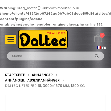
Warning
: preg_match(): Unknown modifier 'p' in
/home/clients/482f2ab07242aa0b7ab06deec185df9a/sites/d
content/plugins/cache-
enabler/inc/cache_enabler_engine.class.php
on line
352
0
FR
STARTSEITE
ANHAENGER
ANHÄNGER
,
ABSENKANHÄNGER
DALTEC LIFTER FBR 18, 3000×1670 MM, 1800 KG