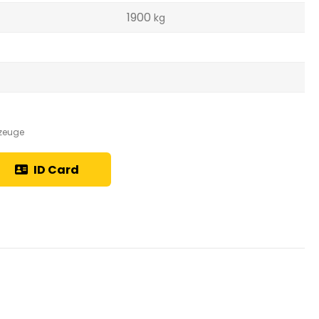
1900
kg
zeuge
ID Card