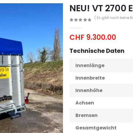
NEU! VT 2700 
( Es gibt noch keine 
0
out of 5
CHF
9.300.00
Technische Daten
Innenlänge
Innenbreite
Innenhöhe
Achsen
Bremsen
Gesamtgewicht