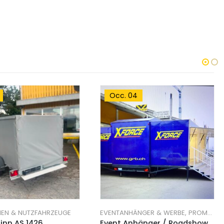
Occ. 04
EN & NUTZFAHRZEUGE
EVENTANHÄNGER & WERBE, PROMOTIONSANHÄNGER
sinn AS 1426
Event Anhänger / Roadshow