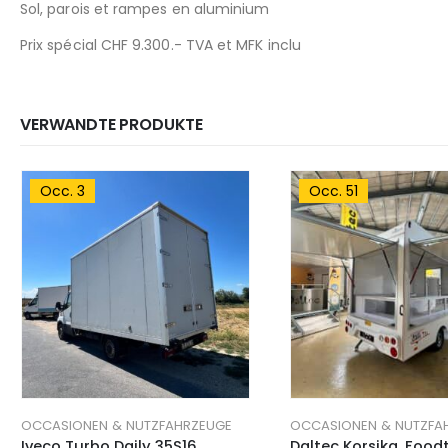
Sol, parois et rampes en aluminium
Prix spécial CHF 9.300.- TVA et MFK inclu
VERWANDTE PRODUKTE
Occ. 3
Occ. 51
ZEUGE
OCCASIONEN & NUTZFAHRZEUGE
OCCASIONEN & NUTZFA
Iveco Turbo Daily 35S16
Daltec Korsika, Food