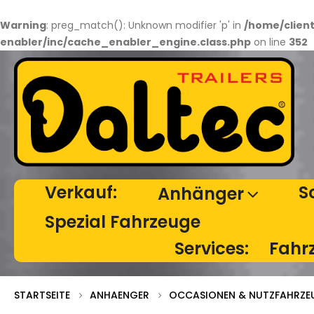
Warning
: preg_match(): Unknown modifier 'p' in
/home/clien
enabler/inc/cache_enabler_engine.class.php
on line
352
Verkauf:
S
Anhänger
Spezial Fahrzeuge
Services:
Fahr
STARTSEITE
ANHAENGER
OCCASIONEN & NUTZFAHRZE