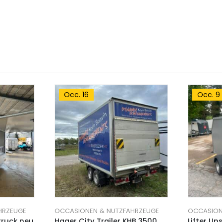
Occ. 16
Occ. 9
HRZEUGE
OCCASIONEN & NUTZFAHRZEUGE
OCCASION
truck neu
Hager City Trailer KHB 3500
Lifter Un