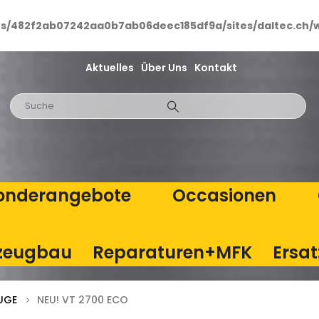
ts/482f2ab07242aa0b7ab06deec185df9a/sites/daltec.ch/
Aktuelles
Über Uns
Kontakt
onderangebote
Occasionen
zeugbau
Reparaturen+MFK
Ersat
UGE
NEU! VT 2700 ECO