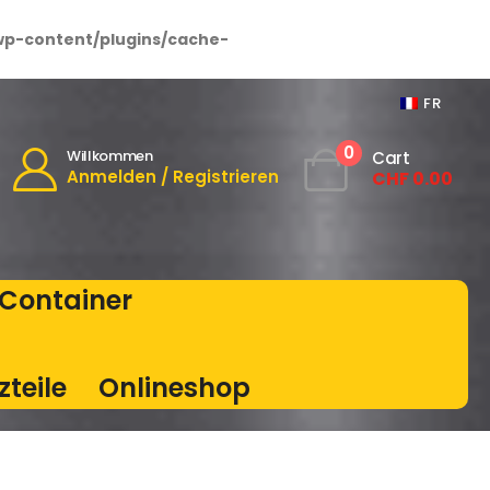
wp-content/plugins/cache-
FR
0
Willkommen
Cart
Anmelden / Registrieren
CHF
0.00
Container
zteile
Onlineshop