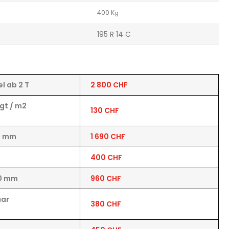
400 K
g
195 R 14 C
l ab 2 T
2 800 CHF
egt / m2
130 CHF
0 mm
1 690 CHF
400 CHF
00 mm
960 CHF
aar
380 CHF