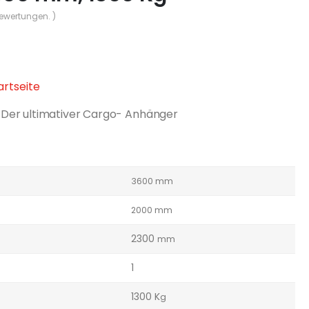
Bewertungen. )
tartseite
 Der ultimativer Cargo- Anhänger
3600 mm
2000 mm
2300
mm
1
1300 K
g