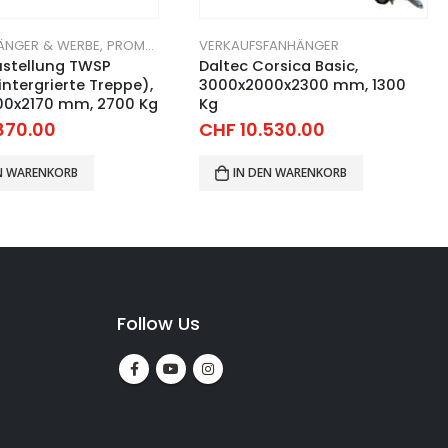
FANHÄNGER
,
VERKAUFSFANHÄNGER
VERKAUFSFANHÄNGER
rsica Basic,
Daltec VZ Midi leer,
00x2300 mm, 1300
2500x1500x2000 mm, 750 Kg
CHF
5.740.00
530.00
IN DEN WARENKORB
EN WARENKORB
Follow Us