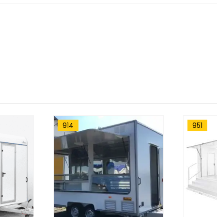
951
915