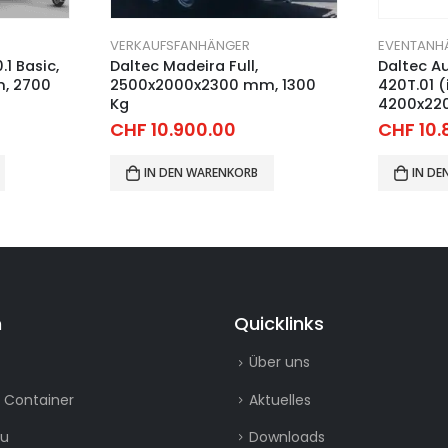
EVENTANHÄNGER & WERBE, PROMOTIONSANHÄNGER
VERKAUFS
Daltec Austellung TWSP
Daltec Co
, 1300
420T.01 (intergrierte Treppe),
3000x20
4200x2200x2170 mm, 2700 Kg
Kg
CHF
10.870.00
CHF
10.
IN DEN WARENKORB
IN D
n
Quicklinks
Über uns
 Container
Aktuelles
au
Downloads