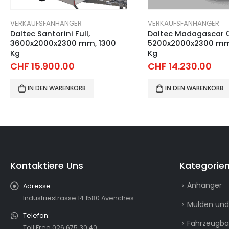
VERKAUFSFANHÄNGER
VERKAUFSFANHÄNGER
Daltec Madagascar 0.1 Basic,
Daltec Madeira Full,
5200x2000x2300 mm, 2700
2500x2000x2300 mm
Kg
Kg
CHF
14.230.00
CHF
10.900.00
IN DEN WARENKORB
IN DEN WARENKORB
Kontaktiere Uns
Kategorie
Anhänger
Adresse:
Industriestrasse 14 1580 Avenches
Mulden und
Telefon:
Fahrzeugb
Toll Free 026 675 30 40