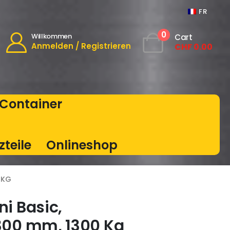
FR
0
Willkommen
Cart
Anmelden / Registrieren
CHF
0.00
Container
zteile
Onlineshop
 KG
ni Basic,
00 mm, 1300 Kg