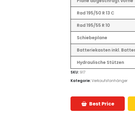
Plane abgeschrägt vorne
Rad 195/50 R 13 C
Rad 195/55 R 10
Schiebeplane
Batteriekasten inkl. Batte
Hydraulische Stützen
SKU:
917
Kategorie:
Verkaufsfanhänger
Best Price