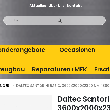
Aktuelles
Über Uns
Kontakt
onderangebote
Occasionen
zeugbau
Reparaturen+MFK
Ersat
ÄNGER
DALTEC SANTORINI BASIC, 3600X2000X2300 MM, 1300
Daltec Santori
3600x2000x23