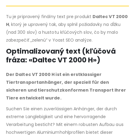
Tu je pripravený finálny text pre produkt
Daltec VT 2000
H
, ktorý je upravený tak, aby splnil požiadavky na dĺžku
(nad 300 slov) a hustotu kľúčových slov, čo by malo
zabezpečiť „zelenú“ v Yoast SEO analýze.
Optimalizovaný text (kľúčová
fráza: «Daltec VT 2000 H»)
Der Daltec VT 2000 H ist ein erstklassiger
Tiertransportanhänger, der speziell für den
sicheren und tierschutzkonformen Transport Ihrer
Tiere entwickelt wurde.
Suchen Sie einen zuverlässigen Anhänger, der durch
extreme Langlebigkeit und eine hervorragende
Verarbeitung besticht? Mit einem robusten Aufbau aus
hochwertigen Aluminiumhohlprofilen bietet dieser