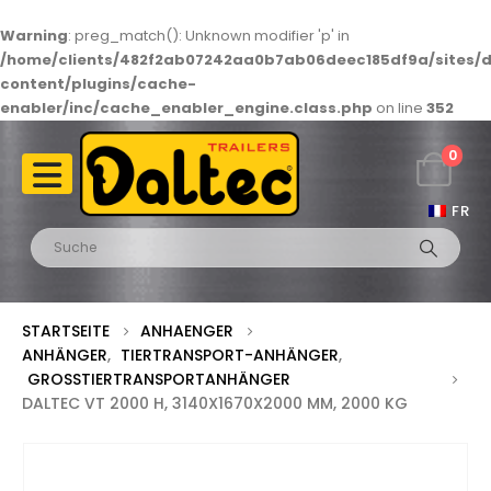
Warning
: preg_match(): Unknown modifier 'p' in
/home/clients/482f2ab07242aa0b7ab06deec185df9a/sites/d
content/plugins/cache-
enabler/inc/cache_enabler_engine.class.php
on line
352
0
FR
STARTSEITE
ANHAENGER
ANHÄNGER
,
TIERTRANSPORT-ANHÄNGER
,
GROSSTIERTRANSPORTANHÄNGER
DALTEC VT 2000 H, 3140X1670X2000 MM, 2000 KG