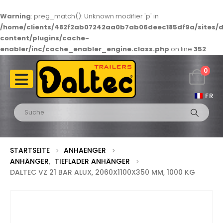
Warning
: preg_match(): Unknown modifier 'p' in
/home/clients/482f2ab07242aa0b7ab06deec185df9a/sites/d
content/plugins/cache-
enabler/inc/cache_enabler_engine.class.php
on line
352
0
FR
STARTSEITE
ANHAENGER
ANHÄNGER
,
TIEFLADER ANHÄNGER
DALTEC VZ 21 BAR ALUX, 2060X1100X350 MM, 1000 KG