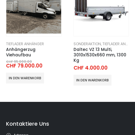
SONDERAKTION
,
TIEFLADER ANHÄNGER
TIEFLADER ANHÄNGER
Daltec VZ 13 Multi,
Daltec VZ 26 BAR,
3010x1530x660 mm, 1300
2500x1308x350 mm, 1300
Kg
Kg
cher
er
CHF
4.000.00
CHF
3.000.00
.00
000.00.
IN DEN WARENKORB
IN DEN WARENKORB
Kontaktiere Uns