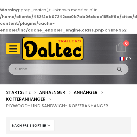
Warning
: preg_match(): Unknown modifier 'p' in
/home/clients/482f2ab07242aa0b7ab06deec185df9a/sites/d
content/plugins/cache-
enabler/inc/cache_enabler_engine.class.php
on line
352
0
FR
STARTSEITE
ANHAENGER
ANHÄNGER
KOFFERANHÄNGER
PLYWOOD- UND SANDWICH- KOFFERANHÄNGER