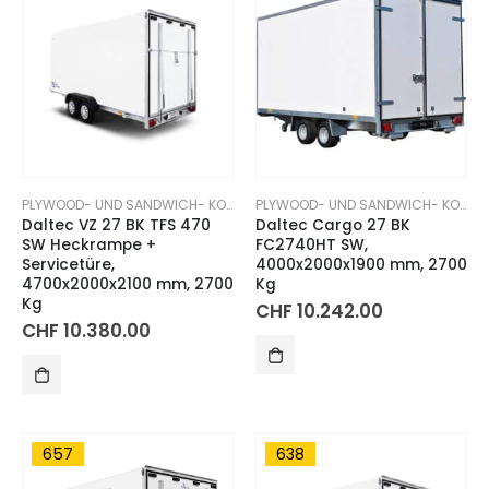
PLYWOOD- UND SANDWICH- KOFFERANHÄNGER
PLYWOOD- UND SANDWICH- KOFFERANHÄNGER
Daltec VZ 27 BK TFS 470
Daltec Cargo 27 BK
SW Heckrampe +
FC2740HT SW,
Servicetüre,
4000x2000x1900 mm, 2700
4700x2000x2100 mm, 2700
Kg
Kg
CHF
10.242.00
CHF
10.380.00
657
638