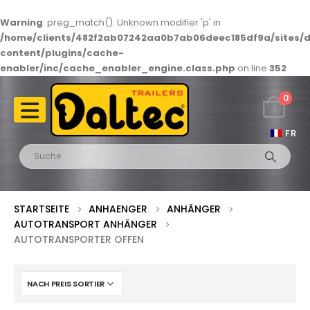
Warning
: preg_match(): Unknown modifier 'p' in
/home/clients/482f2ab07242aa0b7ab06deec185df9a/sites/d
content/plugins/cache-
enabler/inc/cache_enabler_engine.class.php
on line
352
0
FR
STARTSEITE
ANHAENGER
ANHÄNGER
AUTOTRANSPORT ANHÄNGER
AUTOTRANSPORTER OFFEN