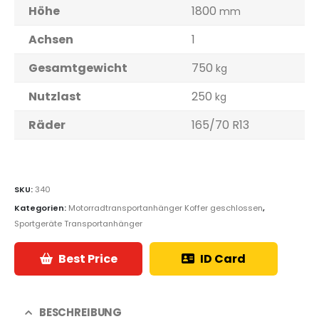
Höhe
1800
mm
Achsen
1
Gesamtgewicht
750
kg
Nutzlast
250
kg
Räder
165/70 R13
SKU:
340
Kategorien:
Motorradtransportanhänger Koffer geschlossen
,
Sportgeräte Transportanhänger
Best Price
ID Card
BESCHREIBUNG