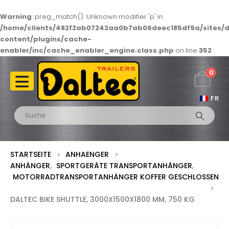
Warning
: preg_match(): Unknown modifier 'p' in
/home/clients/482f2ab07242aa0b7ab06deec185df9a/sites/d
content/plugins/cache-
enabler/inc/cache_enabler_engine.class.php
on line
352
0
FR
STARTSEITE
ANHAENGER
ANHÄNGER
,
SPORTGERÄTE TRANSPORTANHÄNGER
,
MOTORRADTRANSPORTANHÄNGER KOFFER GESCHLOSSEN
DALTEC BIKE SHUTTLE, 3000X1500X1800 MM, 750 KG