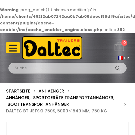
Warning
: preg_match(): Unknown modifier 'p' in
/home/clients/482f2ab07242aa0b7ab06deec185df9a/sites/d
content/plugins/cache-
enabler/inc/cache_enabler_engine.class.php
on line
352
0
FR
STARTSEITE
ANHAENGER
ANHÄNGER
,
SPORTGERÄTE TRANSPORTANHÄNGER
,
BOOTTRANSPORTANHÄNGER
DALTEC BT JETSKI 750S, 5000×1540 MM, 750 KG