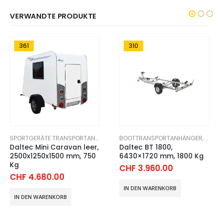
VERWANDTE PRODUKTE
361
310
,
SPORTGERÄTE TRANSPORTANHÄNGER
SPORTGERÄTE TRANSPORTANHÄNGER
,
BOOTTRANSPORTANHÄNGER
WOHNWAGEN
,
WOHNWAGEN
,
SPO
Daltec Mini Caravan leer,
Daltec BT 1800,
2500x1250x1500 mm, 750
6430×1720 mm, 1800 Kg
Kg
CHF
3.960.00
CHF
4.680.00
IN DEN WARENKORB
IN DEN WARENKORB