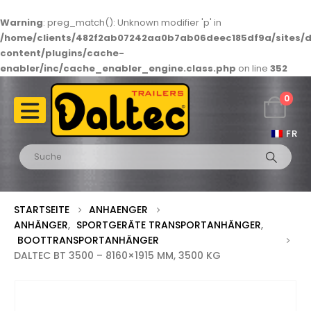
Warning
: preg_match(): Unknown modifier 'p' in
/home/clients/482f2ab07242aa0b7ab06deec185df9a/sites/d
content/plugins/cache-
enabler/inc/cache_enabler_engine.class.php
on line
352
0
FR
STARTSEITE
ANHAENGER
ANHÄNGER
,
SPORTGERÄTE TRANSPORTANHÄNGER
,
BOOTTRANSPORTANHÄNGER
DALTEC BT 3500 – 8160×1915 MM, 3500 KG