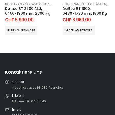
ÄNGER
TGERÄTE TRANSPORTANHÄNGER
BOOTTRANSPORTANHÄNGER
,
SPORTGERÄTE TRANSPORTANHÄNGER
BOOTTRANSPORTANHÄNGER
,
SPO
Daltec BT 2700 ALU,
Daltec BT 1800,
6450×1900 mm, 2700 Kg
6430×1720 mm, 1800 Kg
CHF
5.900.00
CHF
3.960.00
IN DEN WARENKORB
IN DEN WARENKORB
Kontaktiere Uns
Adresse:
Industriestrasse 14 1580 Avenches
Telefon:
Toll Free 026 675 30 40
Email: