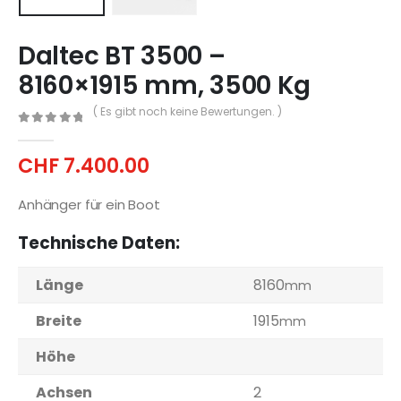
Daltec BT 3500 –
8160×1915 mm, 3500 Kg
( Es gibt noch keine Bewertungen. )
0
out of 5
CHF
7.400.00
Anhänger für ein Boot
Technische Daten:
Länge
8160
mm
Breite
1915
mm
Höhe
Achsen
2