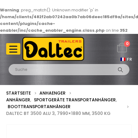
Warning
: preg_match(): Unknown modifier 'p' in
/home/clients/482f2ab07242aa0b7ab06deec185df9a/sites/d
content/plugins/cache-
enabler/inc/cache_enabler_engine.class.php
on line
352
0
FR
STARTSEITE
ANHAENGER
ANHÄNGER
,
SPORTGERÄTE TRANSPORTANHÄNGER
,
BOOTTRANSPORTANHÄNGER
DALTEC BT 3500 ALU 3, 7990×1880 MM, 3500 KG