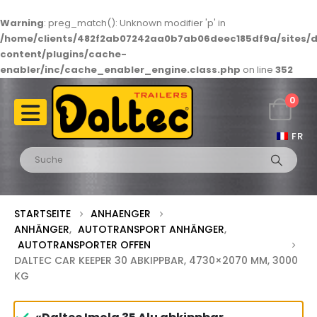
Warning
: preg_match(): Unknown modifier 'p' in
/home/clients/482f2ab07242aa0b7ab06deec185df9a/sites/d
content/plugins/cache-
enabler/inc/cache_enabler_engine.class.php
on line
352
0
FR
STARTSEITE
ANHAENGER
ANHÄNGER
,
AUTOTRANSPORT ANHÄNGER
,
AUTOTRANSPORTER OFFEN
DALTEC CAR KEEPER 30 ABKIPPBAR, 4730×2070 MM, 3000
KG