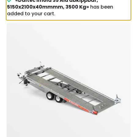
«Daltec Imola 35 Alu abkippbar,
5150x2100x40mmmm, 3500 Kg»
has been
added to your cart.