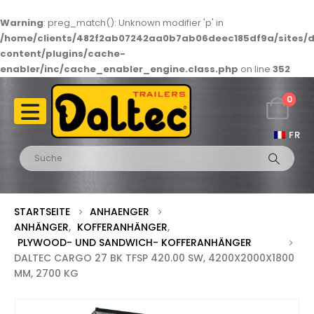
Warning
: preg_match(): Unknown modifier 'p' in
/home/clients/482f2ab07242aa0b7ab06deec185df9a/sites/d
content/plugins/cache-
enabler/inc/cache_enabler_engine.class.php
on line
352
0
FR
STARTSEITE
ANHAENGER
ANHÄNGER
,
KOFFERANHÄNGER
,
PLYWOOD- UND SANDWICH- KOFFERANHÄNGER
DALTEC CARGO 27 BK TFSP 420.00 SW, 4200X2000X1800
MM, 2700 KG