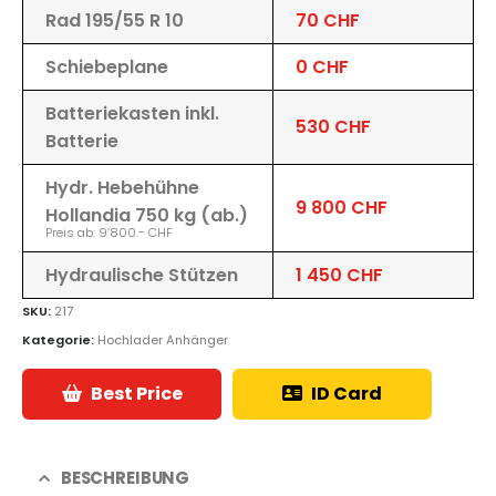
Rad 195/55 R 10
70 CHF
Schiebeplane
0 CHF
Batteriekasten inkl.
530 CHF
Batterie
Hydr. Hebehühne
9 800 CHF
Hollandia 750 kg (ab.)
Preis ab: 9’800.- CHF
Hydraulische Stützen
1 450 CHF
SKU:
217
Kategorie:
Hochlader Anhänger
Best Price
ID Card
BESCHREIBUNG