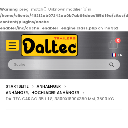
Warning
: preg_match(): Unknown modifier 'p' in
/home/clients/482f2ab07242aa0b7ab06deec185df9a/sites/d
content/plugins/cache-
enabler/inc/cache_enabler_engine.class.php
on line
352
0
FR
STARTSEITE
ANHAENGER
ANHÄNGER
,
HOCHLADER ANHÄNGER
DALTEC CARGO 35 L 1.8, 3800X1800X350 MM, 3500 KG