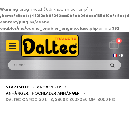
Warning
: preg_match(): Unknown modifier 'p' in
/home/clients/482f2ab07242aa0b7ab06deec185df9a/sites/d
content/plugins/cache-
enabler/inc/cache_enabler_engine.class.php
on line
352
0
FR
STARTSEITE
ANHAENGER
ANHÄNGER
,
HOCHLADER ANHÄNGER
DALTEC CARGO 30 L 1.8, 3800X1800X350 MM, 3000 KG