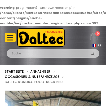
Warning
: preg_match(): Unknown modifier 'p' in
/home/clients/482f2ab07242aa0b7ab06deec185df9a/sites/d
content/plugins/cache-
enabler/inc/cache_enabler_engine.class.php
on line
352
0
FR
STARTSEITE
ANHAENGER
OCCASIONEN & NUTZFAHRZEUGE
DALTEC KORSIKA, FOODTRUCK NEU