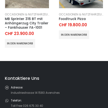
OCCASIONEN & NUTZFAHRZEUGE
OCCASIONEN & NUTZFAHRZEUGE
Foodtruck Pizza
Daltec Cargo 35 BK/FK
neuwertig
CHF
19.800.00
CHF
17.700.00
IN DEN WARENKORB
IN DEN WARENKORB
Kontaktiere Uns
Adresse:
Industriestrasse 14 1580 Avenches
Telefon:
Toll Free 026 675 30 40