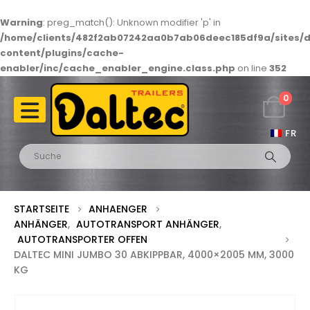
Warning
: preg_match(): Unknown modifier 'p' in
/home/clients/482f2ab07242aa0b7ab06deec185df9a/sites/d
content/plugins/cache-
enabler/inc/cache_enabler_engine.class.php
on line
352
0
FR
STARTSEITE
ANHAENGER
ANHÄNGER
,
AUTOTRANSPORT ANHÄNGER
,
AUTOTRANSPORTER OFFEN
DALTEC MINI JUMBO 30 ABKIPPBAR, 4000×2005 MM, 3000
KG