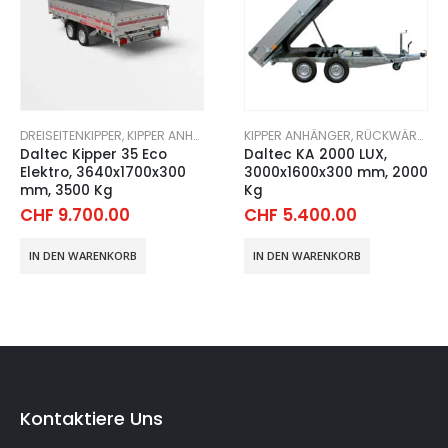
DREISEITENKIPPER
,
KIPPER ANHÄNGER
KIPPER ANHÄNGER
,
RÜCKWÄRTSKIPPER
Daltec Kipper 35 Eco
Daltec KA 2000 LUX,
Elektro, 3640x1700x300
3000x1600x300 mm, 2000
mm, 3500 Kg
Kg
CHF
9.700.00
CHF
5.400.00
IN DEN WARENKORB
IN DEN WARENKORB
Kontaktiere Uns