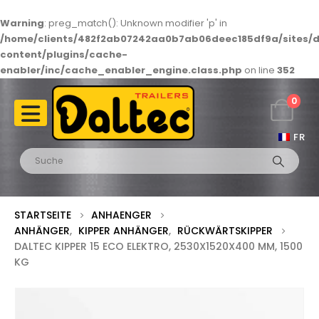
Warning
: preg_match(): Unknown modifier 'p' in
/home/clients/482f2ab07242aa0b7ab06deec185df9a/sites/d
content/plugins/cache-
enabler/inc/cache_enabler_engine.class.php
on line
352
0
FR
STARTSEITE
ANHAENGER
ANHÄNGER
,
KIPPER ANHÄNGER
,
RÜCKWÄRTSKIPPER
DALTEC KIPPER 15 ECO ELEKTRO, 2530X1520X400 MM, 1500
KG