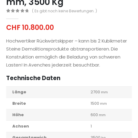
mm, 3500 Kg
( Es gibt noch keine Bewertungen. )
0
out of 5
CHF
10.800.00
Hochwertiker Rückwärtskipper – kann bis 2 Kubikmeter
Steine Demolitionsprodukte abtransportieren. Die
Konstruktion ermöglich die Beladung von schweren
Lasten! In Avenches jederzeit besuchtbar.
Technische Daten
Länge
2700
mm
Breite
1500
mm
Höhe
600
mm
Achsen
1
Gesamtgewich
3500
kg