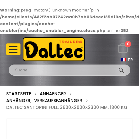
Warning
: preg_match(): Unknown modifier 'p' in
/home/clients/482f2ab07242aa0b7ab06deec185df9a/sites/d
content/plugins/cache-
enabler/inc/cache_enabler_engine.class.php
on line
352
0
FR
STARTSEITE
ANHAENGER
ANHÄNGER
,
VERKAUFSFANHÄNGER
DALTEC SANTORINI FULL, 3600X2000X2300 MM, 1300 KG