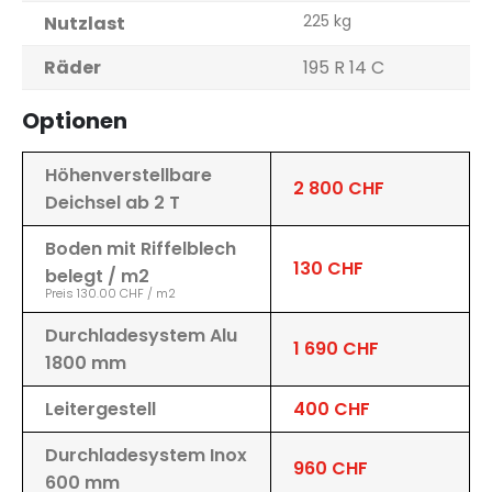
225 kg
Nutzlast
Räder
195 R 14 C
Optionen
Höhenverstellbare
2 800 CHF
Deichsel ab 2 T
Boden mit Riffelblech
130 CHF
belegt / m2
Preis 130.00 CHF / m2
Durchladesystem Alu
1 690 CHF
1800 mm
Leitergestell
400 CHF
Durchladesystem Inox
960 CHF
600 mm