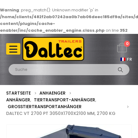
Warning
: preg_match(): Unknown modifier 'p' in
/home/clients/482f2ab07242aa0b7ab06deec185df9a/sites/d
content/plugins/cache-
enabler/inc/cache_enabler_engine.class.php
on line
352
0
FR
STARTSEITE
ANHAENGER
ANHÄNGER
,
TIERTRANSPORT-ANHÄNGER
,
GROSSTIERTRANSPORTANHÄNGER
DALTEC VT 2700 PT 3050X1700X2100 MM, 2700 KG