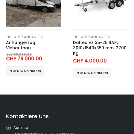
TIEFLADER ANHÄNGER
TIEFLADER ANHÄNGER
Daltec VZ 35-25 BAR,
Daltec VZ 26 BAR Alux,
3010x1540x350 mm, 2700
2500x1250x350 mm, 1300
Kg
Kg
cher
er
CHF
4.000.00
CHF
2.800.00
.00
000.00.
IN DEN WARENKORB
IN DEN WARENKORB
Kontaktiere Uns
Adresse: