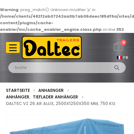
Warning
: preg_match(): Unknown modifier 'p' in
/home/clients/482f2ab07242aa0b7ab06deec185df9a/sites/d
content/plugins/cache-
enabler/inc/cache_enabler_engine.class.php
on line
352
0
FR
STARTSEITE
ANHAENGER
ANHÄNGER
,
TIEFLADER ANHÄNGER
DALTEC VZ 26 AR ALUX, 2500X1250X350 MM, 750 KG