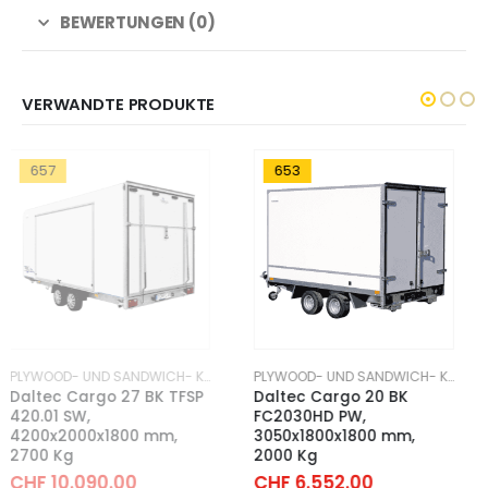
BEWERTUNGEN (0)
VERWANDTE PRODUKTE
653
628
PLYWOOD- UND SANDWICH- KOFFERANHÄNGER
PLYWOOD- UND SANDWICH- KOFFERANHÄNGER
Daltec Cargo 20 BK
Daltec VZ 13 BK / TFD
FC2030HD PW,
300T.00 PW Flügeltüren +
3050x1800x1800 mm,
Servicetüre,
2000 Kg
3000x1500x1800 mm, 1300
Kg
CHF
6.552.00