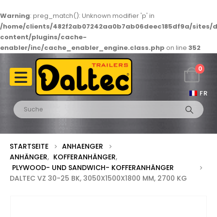
Warning
: preg_match(): Unknown modifier 'p' in
/home/clients/482f2ab07242aa0b7ab06deec185df9a/sites/d
content/plugins/cache-
enabler/inc/cache_enabler_engine.class.php
on line
352
0
FR
STARTSEITE
ANHAENGER
ANHÄNGER
,
KOFFERANHÄNGER
,
PLYWOOD- UND SANDWICH- KOFFERANHÄNGER
DALTEC VZ 30-25 BK, 3050X1500X1800 MM, 2700 KG