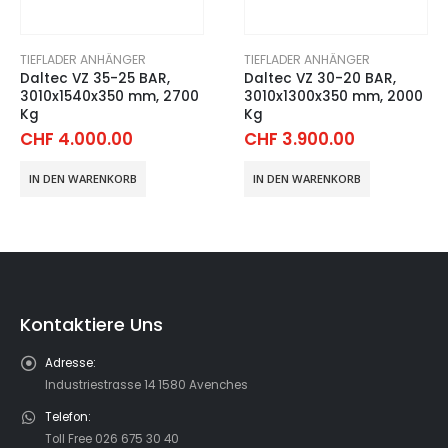
TIEFLADER ANHÄNGER
TIEFLADER ANHÄNGER
Daltec VZ 35-25 BAR,
Daltec VZ 30-20 BAR,
3010x1540x350 mm, 2700
3010x1300x350 mm, 2000
Kg
Kg
er
CHF
4.000.00
CHF
3.900.00
0
IN DEN WARENKORB
IN DEN WARENKORB
0.00.
Kontaktiere Uns
Adresse:
Industriestrasse 14 1580 Avenches
Telefon:
Toll Free 026 675 30 40