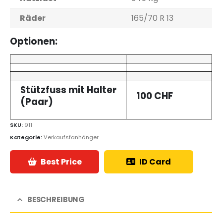
Räder
165/70 R 13
Optionen:
Stützfuss mit Halter
100 CHF
(Paar)
SKU:
911
Kategorie:
Verkaufsfanhänger
Best Price
ID Card
BESCHREIBUNG