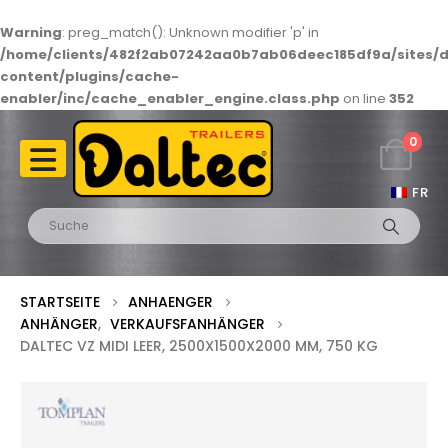
Warning
: preg_match(): Unknown modifier 'p' in
/home/clients/482f2ab07242aa0b7ab06deec185df9a/sites/d
content/plugins/cache-
enabler/inc/cache_enabler_engine.class.php
on line
352
0
FR
STARTSEITE
ANHAENGER
ANHÄNGER
,
VERKAUFSFANHÄNGER
DALTEC VZ MIDI LEER, 2500X1500X2000 MM, 750 KG