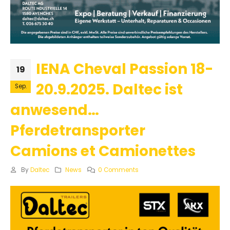
IENA Cheval Passion 18-
19
20.9.2025. Daltec ist
Sep.
anwesend…
Pferdetransporter
Camions et Camionettes
By
Daltec
News
0 Comments