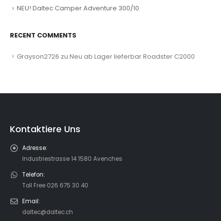
NEU! Daltec Camper Adventure 300/10
RECENT COMMENTS
Grayson2726
zu
Neu ab Lager lieferbar Roadster C2000
Kontaktiere Uns
Adresse:
Industriestrasse 14 1580 Avenches
Telefon:
Toll Free 026 675 30 40
Email:
daltec@daltec.ch