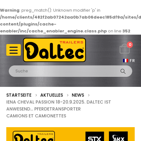
Warning
: preg_match(): Unknown modifier 'p' in
/home/clients/482f2ab07242aa0b7ab06deec185df9a/sites/d
content/plugins/cache-
enabler/inc/cache_enabler_engine.class.php
on line
352
0
FR
STARTSEITE
AKTUELLES
NEWS
IENA CHEVAL PASSION 18-20.9.2025. DALTEC IST
ANWESEND… PFERDETRANSPORTER
CAMIONS ET CAMIONETTES