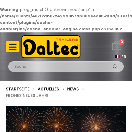
Warning
: preg_match(): Unknown modifier 'p' in
/home/clients/482f2ab07242aa0b7ab06deec185df9a/sites/d
content/plugins/cache-
enabler/inc/cache_enabler_engine.class.php
on line
352
0
FR
STARTSEITE
AKTUELLES
NEWS
FROHES NEUES JAHR!