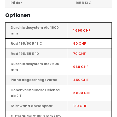
Räder
165 R 13 C
Optionen
Durchladesystem Alu 1800
1 690 CHF
mm
Rad 195/50 R 13 C
90 CHF
Rad 195/55 R 10
70 CHF
Durchladesystem Inox 600
960 CHF
mm
Plane abgeschrägt vorne
450 CHF
Höhenverstellbare Deichsel
2 800 CHF
ab 2 T
Stirnwand abklappbar
130 CHF
Gitteraufsatz 1000 mm / lm