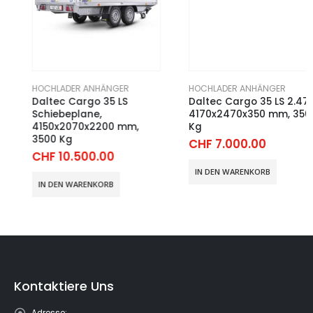
HOCHLADER ANHÄNGER
HOCHLADER ANHÄNGER
Daltec Cargo 35 LS
Daltec Cargo 35 LS 2.47,
Schiebeplane,
4170x2470x350 mm, 3500
4150x2070x2200 mm,
Kg
3500 Kg
CHF
7.000.00
CHF
10.500.00
IN DEN WARENKORB
IN DEN WARENKORB
Kontaktiere Uns
Adresse: