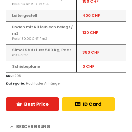
150 CHF
Preis für lm 150.00 CHF
Leitergestell
400 CHF
Boden mit Riffelblech belegt /
130 CHF
m2
Preis 130.00 CHF / m2
Simol Stützfuss 500 Kg, Paar
380 CHF
mit Halter
Schiebeplane
0 CHF
SKU:
208
Kategorie:
Hochlader Anhänger
Best Price
ID Card
BESCHREIBUNG